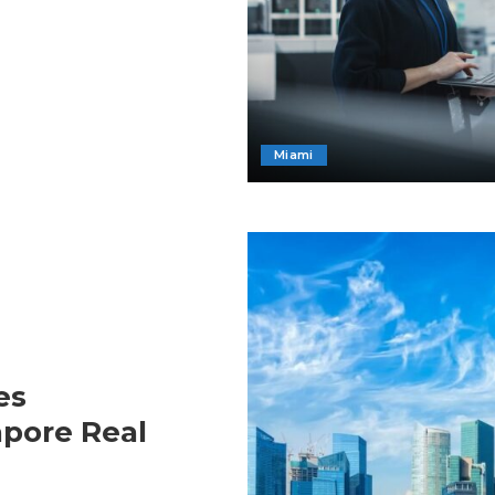
Miami
es
apore Real