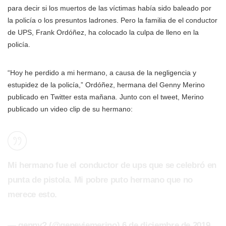
para decir si los muertos de las víctimas había sido baleado por
la policía o los presuntos ladrones. Pero la familia de el conductor
de UPS, Frank Ordóñez, ha colocado la culpa de lleno en la
policía.
“Hoy he perdido a mi hermano, a causa de la negligencia y
estupidez de la policía,” Ordóñez, hermana del Genny Merino
publicado en Twitter esta mañana. Junto con el tweet, Merino
publicado un video clip de su hermano:
Mi hermano fue el conductor de ups que se celebró en
punta de pistola. Mi pobre puto hermano que no
merece esto.
— genny? (@geneviemerino) 6 de diciembre de 2019