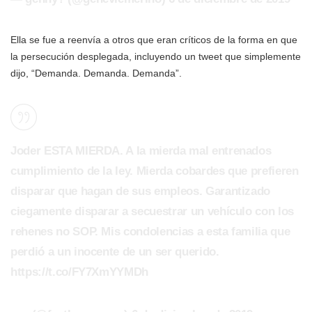
Ella se fue a reenvía a otros que eran críticos de la forma en que
la persecución desplegada, incluyendo un tweet que simplemente
dijo, “Demanda. Demanda. Demanda”.
Joder ESTA MIERDA. A la mierda mal entrenados
cumplimiento de la ley. Mierda cobardes que prefieren
disparar que hagan de sus empleos. Garantizado
ciegamente disparar a secuestrar un vehículo con los
rehenes no SOP. Mis condolencias a esta familia que
perdió a un inocente de un ser querido.
https://t.co/FY7XmYYMDh