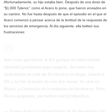
Afortunadamente, su hijo estaba bien. Después de una dosis de
“$1,000 Tylenol,” como el Acero lo pone, que fueron enviados en
su camino. No fue hasta después de que el episodio en el que el
Acero comenzó a pensar acerca de la lentitud de la respuesta de
los servicios de emergencia. Al día siguiente, ella twitteó sus
frustraciones:
Ayer tuve que llamar al 911 porque mi bebé estaba
teniendo problemas para respirar. Se tomó una
ambulancia de más de 20 minutos en llegar. Llamé al
911 y se fue al buzón de voz dos veces. Yo vivo en
Miami, a 2 minutos de la estación de bomberos. Esto
NO es aceptable. pic.twitter.com/g7xBpI2Kzx
— Sloane Acero (@SloaneSteel) 24 De Noviembre De