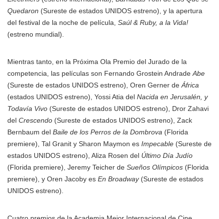
Quedaron
(Sureste de estados UNIDOS estreno), y la apertura
del festival de la noche de película,
Saúl & Ruby, a la Vida!
(estreno mundial).
Mientras tanto, en la Próxima Ola Premio del Jurado de la
competencia, las películas son Fernando Grostein Andrade
Abe
(Sureste de estados UNIDOS estreno), Oren Gerner de
África
(estados UNIDOS estreno), Yossi Atia del
Nacida en Jerusalén, y
Todavía Vivo
(Sureste de estados UNIDOS estreno), Dror Zahavi
del
Crescendo
(Sureste de estados UNIDOS estreno), Zack
Bernbaum del
Baile de los Perros de la Dombrova
(Florida
premiere), Tal Granit y Sharon Maymon es
Impecable
(Sureste de
estados UNIDOS estreno), Aliza Rosen del
Último Día Judío
(Florida premiere), Jeremy Teicher de
Sueños Olímpicos
(Florida
premiere), y Oren Jacoby es
En Broadway
(Sureste de estados
UNIDOS estreno).
Cuatro premios de la Academia Mejor Internacional de Cine