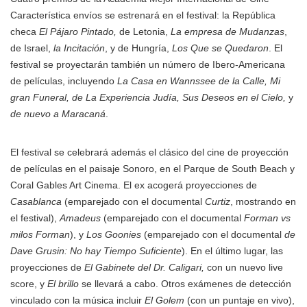
Característica envíos se estrenará en el festival: la República
checa
El Pájaro Pintado,
de Letonia,
La empresa de Mudanzas
,
de Israel,
la Incitación
, y de Hungría,
Los Que se Quedaron
. El
festival se proyectarán también un número de Ibero-Americana
de películas, incluyendo
La Casa en Wannssee de la Calle, Mi
gran Funeral, de La Experiencia Judía, Sus Deseos en el Cielo,
y
de nuevo a Maracaná
.
El festival se celebrará además el clásico del cine de proyección
de películas en el paisaje Sonoro, en el Parque de South Beach y
Coral Gables Art Cinema. El ex acogerá proyecciones de
Casablanca
(emparejado con el documental
Curtiz
, mostrando en
el festival),
Amadeus
(emparejado con el documental
Forman vs
milos Forman
), y
Los Goonies
(emparejado con el documental
de
Dave Grusin: No hay Tiempo Suficiente
). En el último lugar, las
proyecciones de
El Gabinete del Dr. Caligari,
con un nuevo live
score, y
El brillo
se llevará a cabo. Otros exámenes de detección
vinculado con la música incluir
El Golem
(con un puntaje en vivo),