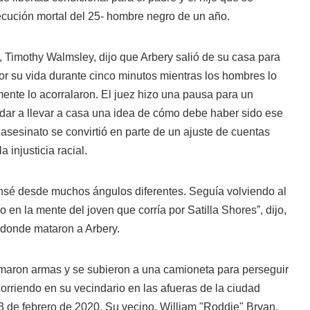
ecución mortal del 25- hombre negro de un año.
r, Timothy Walmsley, dijo que Arbery salió de su casa para
por su vida durante cinco minutos mientras los hombres lo
ente lo acorralaron. El juez hizo una pausa para un
udar a llevar a casa una idea de cómo debe haber sido ese
sesinato se convirtió en parte de un ajuste de cuentas
 injusticia racial.
sé desde muchos ángulos diferentes. Seguía volviendo al
 en la mente del joven que corría por Satilla Shores”, dijo,
donde mataron a Arbery.
maron armas y se subieron a una camioneta para perseguir
orriendo en su vecindario en las afueras de la ciudad
3 de febrero de 2020. Su vecino, William "Roddie" Bryan,