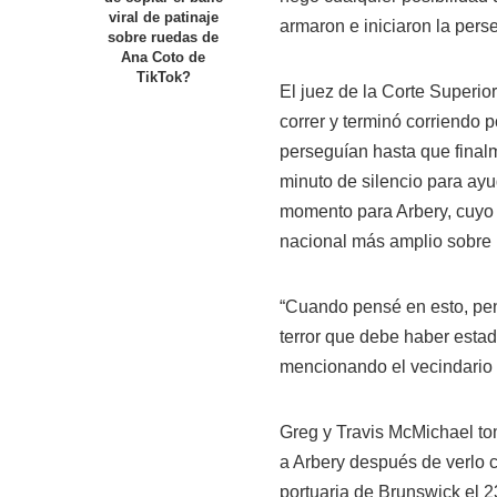
viral de patinaje
armaron e iniciaron la pers
sobre ruedas de
Ana Coto de
TikTok?
El juez de la Corte Superio
correr y terminó corriendo 
perseguían hasta que finalm
minuto de silencio para ay
momento para Arbery, cuyo a
nacional más amplio sobre la
“Cuando pensé en esto, pen
terror que debe haber estado
mencionando el vecindario 
Greg y Travis McMichael to
a Arbery después de verlo c
portuaria de Brunswick el 2