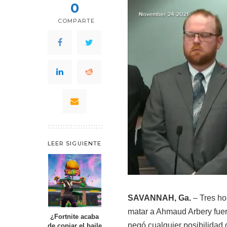
0
COMPARTE
LEER SIGUIENTE
SAVANNAH, Ga.
– Tres h
matar a Ahmaud Arbery fuer
¿Fortnite acaba
negó cualquier posibilidad d
de copiar el baile