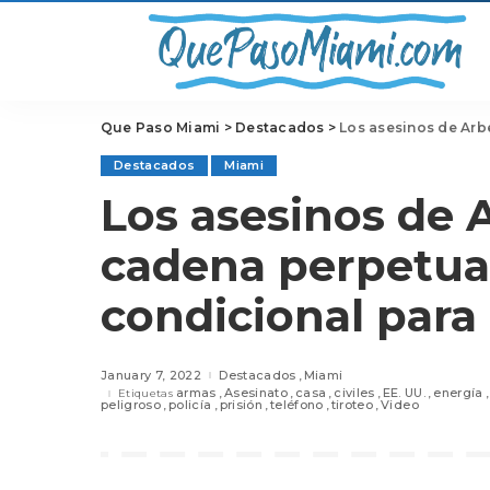
Que Paso Miami
>
Destacados
>
Los asesinos de Arbery
Destacados
Miami
Los asesinos de 
cadena perpetua;
condicional para 
January 7, 2022
Destacados
Miami
armas
Asesinato
casa
civiles
EE. UU.
energía
Etiquetas
peligroso
policía
prisión
teléfono
tiroteo
Video