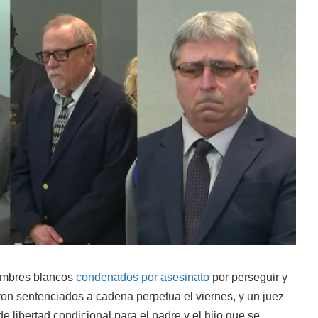
ombres blancos
condenados por asesinato
por perseguir y
on sentenciados a cadena perpetua el viernes, y un juez
e libertad condicional para el padre y el hijo que se