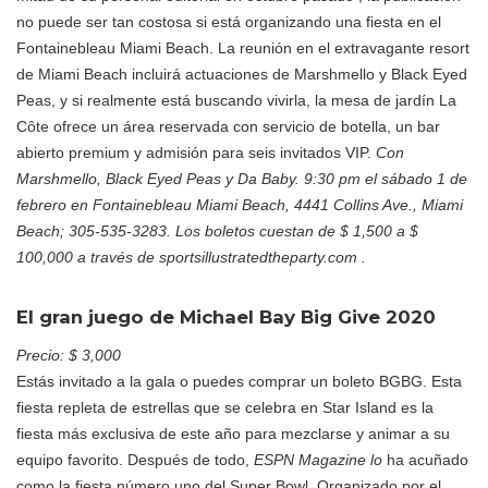
no puede ser tan costosa si está organizando una fiesta en el
Fontainebleau Miami Beach. La reunión en el extravagante resort
de Miami Beach incluirá actuaciones de Marshmello y Black Eyed
Peas, y si realmente está buscando vivirla, la mesa de jardín La
Côte ofrece un área reservada con servicio de botella, un bar
abierto premium y admisión para seis invitados VIP.
Con
Marshmello, Black Eyed Peas y Da Baby. 9:30 pm el sábado 1 de
febrero en Fontainebleau Miami Beach, 4441 Collins Ave., Miami
Beach; 305-535-3283. Los boletos cuestan de $ 1,500 a $
100,000 a través de sportsillustratedtheparty.com .
El gran juego de Michael Bay Big Give 2020
Precio: $ 3,000
Estás invitado a la gala o puedes comprar un boleto BGBG. Esta
fiesta repleta de estrellas que se celebra en Star Island es la
fiesta más exclusiva de este año para mezclarse y animar a su
equipo favorito. Después de todo,
ESPN Magazine lo
ha acuñado
como la fiesta número uno del Super Bowl. Organizado por el