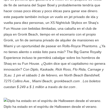
de fin de semana del Super Bowl y probablemente tendría que
hacer cosas poco éticas y poco éticas para ganar ese dinero.
este paquete también incluye un vuelo en jet privado de ida y
vuelta para diez personas, un XS Nightclub Skybox en Shaq's
Fun House con bebidas ilimitadas, una cabaña en el club de
playa en Gronk Beach, tiempo en el escenario con el propio
Gronk, un fin de semana privado de alquiler de mansiones en
Miami y un oportunidad de pasear en Rolls-Royce Phantoms. ¿Ya
no tienes aliento o estás listo para más? The Big Game Royalty
Experience incluso te permitirá cabalgar sobre los hombros de
Shaq en su Fun House. ¿Quién dice que el capitalismo no genera
innovación?
Con Diplo, Kaskade, Rick Ross, Flo Rida, Carnage y
3Lau. 1 pm el sábado 1 de febrero, en North Beach Bandshell,
7275 Collins Ave., Miami Beach; gronkbeach.com . Los boletos
cuestan $ 249 a $ 1 millón a través de tixr.com .
Diplo ha estado en el espíritu de Halloween desde el verano.