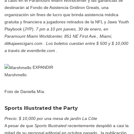
a cabo en el Paramount Miami Worldcenter y las ganancias se
destinarán al Fondo de Asistencia Gridiron Greats, una
organización sin fines de lucro que brinda asistencia médica
gratuita y financiera a jugadores retirados de la NFL y Jaws Youth
Playbook (JYP).
7 pm a 10 pm jueves, 30 de enero, en
Paramount Miami Worldcenter, 851 NE First Ave., Miami;
ditkajawscigars.com . Los boletos cuestan entre $ 500 y $ 10,000
a través de eventbrite.com .
EXPANDIR
Marshmello
Foto de Daniella Mía.
Sports Illustrated the Party
Precio: $ 10,000 por una mesa de jardín La Côte
A pesar de que
Sports Illustrated
recientemente despidió a casi la
mitad de su personal editorial en octubre pasado , la publicación