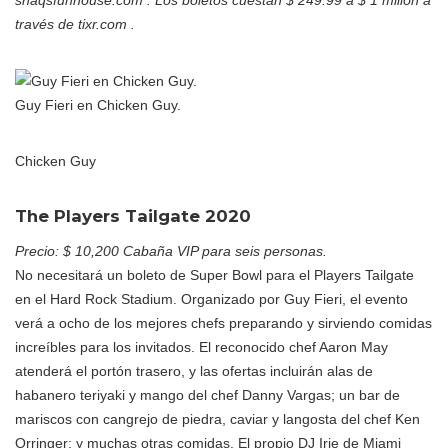
shaqsfunhouse.com
. Los boletos cuestan $ 249.99 a $ 1 millón a
través de tixr.com .
Guy Fieri en Chicken Guy.
Chicken Guy
The Players Tailgate 2020
Precio: $ 10,200 Cabaña VIP para seis personas.
No necesitará un boleto de Super Bowl para el Players Tailgate
en el Hard Rock Stadium. Organizado por Guy Fieri, el evento
verá a ocho de los mejores chefs preparando y sirviendo comidas
increíbles para los invitados. El reconocido chef Aaron May
atenderá el portón trasero, y las ofertas incluirán alas de
habanero teriyaki y mango del chef Danny Vargas; un bar de
mariscos con cangrejo de piedra, caviar y langosta del chef Ken
Orringer; y muchas otras comidas. El propio DJ Irie de Miami