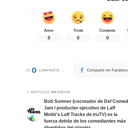
Amor
Triste
Contento
0
0
0
0
Compartir en Faceboo
COMPARTE
ARTÍCULO ANTERIOR
Bob Sumner (cocreador de Def Come
Jam / productor ejecutivo de Laff
Mobb's Laff Tracks de truTV) es la
fuerza detrás de los comediantes más
divertidos del planeta