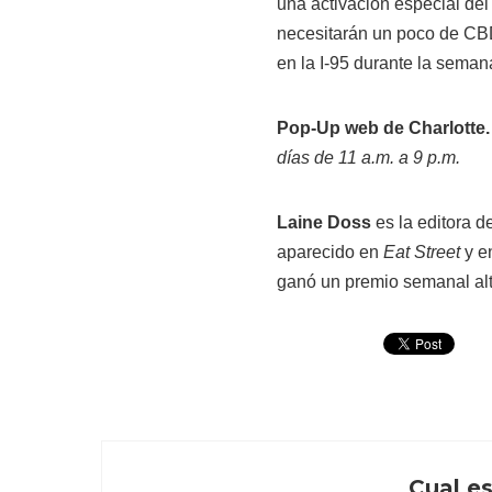
una activación especial de
necesitarán un poco de CBD
en la I-95 durante la seman
Pop-Up web de Charlotte.
días de 11 a.m. a 9 p.m.
Laine Doss
es la editora d
aparecido en
Eat Street
y e
ganó un premio semanal alte
Cual es