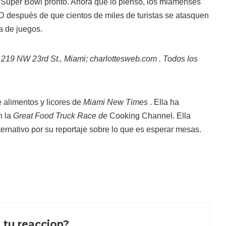
l Super Bowl pronto. Ahora que lo pienso, los miamenses
 después de que cientos de miles de turistas se atasquen
a de juegos.
219 NW 23rd St., Miami; charlottesweb.com . Todos los
e alimentos y licores de
Miami New Times
. Ella ha
n la
Great Food Truck Race de
Cooking Channel. Ella
rnativo por su reportaje sobre lo que es esperar mesas.
 tu reaccion?