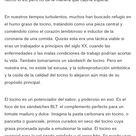
En nuestros tiempos turbulentos, muchos han buscado refugio en
el humo graso de tocino, tratándolo como una pieza central y
comiéndolo como el corazón tembloroso e inductor de la
coronaria de una comida. Quizás esta era una táctica viable si
eras un trabajador a principios del siglo XX, cuando las
enfermedades o las malas condiciones de trabajo podrían acortar
tu vida. También tomaríamos un sándwich de tocino. Pero en
nuestra era, no existe tal excusa, y la sobreproducción simbiótica
y la caída de la calidad del tocino lo alejaron aún más de su
propósito principal.
El tocino es un potenciador del sabor, y poderoso en eso. Es el
foco de los sándwiches BLT: el complemento perfecto para un
tomate maduro y dulce. Imagina la pasta carbonara sin tocino, o
pancetta o guanciale, primos curados en seco del tocino cuya
grasa procesada ayuda a emulsionar la salsa. El tocino es
esencial para la col rizada estofada y el arroz frito. Se puede usar