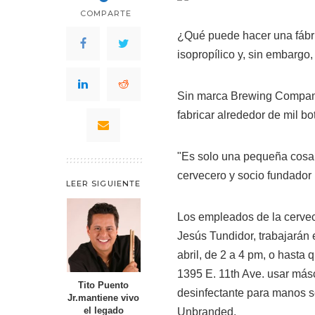
COMPARTE
¿Qué puede hacer una fábri
isopropílico y, sin embargo
Sin marca Brewing Company 
fabricar alrededor de mil b
"Es solo una pequeña cosa,
cervecero y socio fundador
LEER SIGUIENTE
Los empleados de la cervece
Jesús Tundidor, trabajarán e
abril, de 2 a 4 pm, o hasta
1395 E. 11th Ave. usar másca
Tito Puento
desinfectante para manos s
Jr.mantiene vivo
el legado
Unbranded.