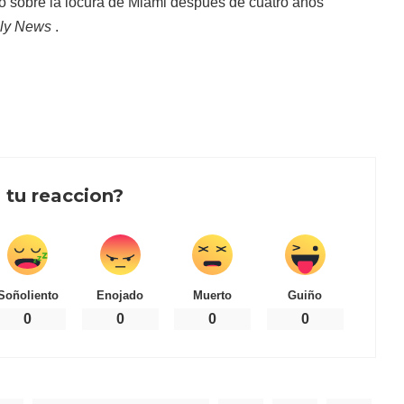
do sobre la locura de Miami después de cuatro años
ily News
.
 tu reaccion?
Soñoliento
Enojado
Muerto
Guiño
0
0
0
0