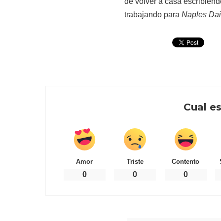
de volver a casa escribien
trabajando para
Naples Da
Cual es
Amor
Triste
Contento
0
0
0