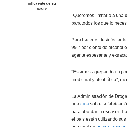
influyente de su
padre
"Queremos limitarlo a una b
para todos los que lo necesi
Para hacer el desinfectant
99.7 por ciento de alcohol
agente espesante y extract
"Estamos agregando un poc
medicinal y alcohólica", dic
La Administración de Droga
una
guía
sobre la fabricaci
para abordar la escasez. Las
el país están utilizando su
personal de
primera respue