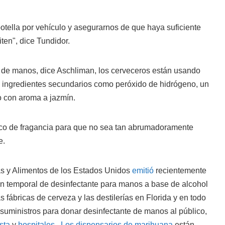
otella por vehículo y asegurarnos de que haya suficiente
ten", dice Tundidor.
e de manos, dice Aschliman, los cerveceros están usando
 e ingredientes secundarios como peróxido de hidrógeno, un
o con aroma a jazmín.
o de fragancia para que no sea tan abrumadoramente
e.
s y Alimentos de los Estados Unidos
emitió
recientemente
ón temporal de desinfectante para manos a base de alcohol
 fábricas de cerveza y las destilerías en Florida y en todo
s suministros para donar desinfectante de manos al público,
sta
y
hospitales
.
Los dispensarios de marihuana
están