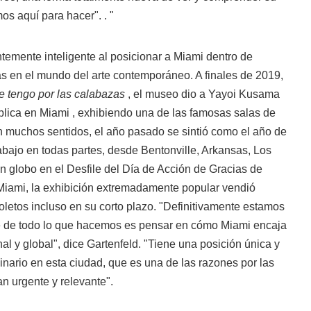
os aquí para hacer". . "
temente inteligente al posicionar a Miami dentro de
 en el mundo del arte contemporáneo. A finales de 2019,
e tengo por las calabazas
, el museo dio a Yayoi Kusama
blica en Miami , exhibiendo una de las famosas salas de
 En muchos sentidos, el año pasado se sintió como el año de
bajo en todas partes, desde Bentonville, Arkansas, Los
un globo en el Desfile del Día de Acción de Gracias de
iami, la exhibición extremadamente popular vendió
etos incluso en su corto plazo. "Definitivamente estamos
e de todo lo que hacemos es pensar en cómo Miami encaja
l y global", dice Gartenfeld. "Tiene una posición única y
inario en esta ciudad, que es una de las razones por las
n urgente y relevante".