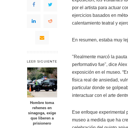
por el artista para actuar c
ejercicios basados en métod
calentamiento teatral y ejer
En resumen, estaba muy lejo
"Realmente marcó la pauta 
LEER SIGUIENTE
performativo fue", dice Alex 
exposición en el museo. “Er
física real de ansiedad, vul
particular donde se golpeab
interactuar con el arte dent
Hombre toma
rehenes en
Ese enfoque experimental pr
sinagoga, exige
que liberen a
museo a medida que ha crec
prisionero
celebración del quinto aniv