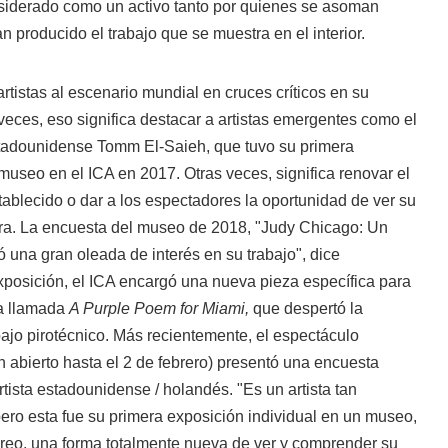
nsiderado como un activo tanto por quienes se asoman
n producido el trabajo que se muestra en el interior.
tistas al escenario mundial en cruces críticos en su
 veces, eso significa destacar a artistas emergentes como el
estadounidense Tomm El-Saieh, que tuvo su primera
 museo en el ICA en 2017. Otras veces, significa renovar el
stablecido o dar a los espectadores la oportunidad de ver su
ra. La encuesta del museo de 2018, "Judy Chicago: Un
ó una gran oleada de interés en su trabajo", dice
xposición, el ICA encargó una nueva pieza específica para
sta llamada
A Purple Poem for Miami,
que despertó la
bajo pirotécnico. Más recientemente, el espectáculo
n abierto hasta el 2 de febrero) presentó una encuesta
rtista estadounidense / holandés. "Es un artista tan
pero esta fue su primera exposición individual en un museo,
 creo, una forma totalmente nueva de ver y comprender su