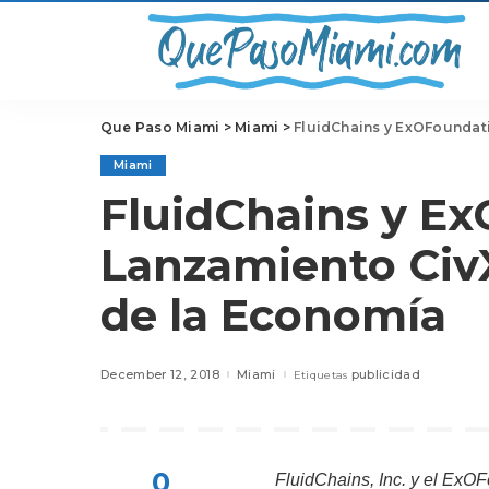
Que Paso Miami
>
Miami
>
FluidChains y ExOFoundat
Miami
FluidChains y E
Lanzamiento Civ
de la Economía
December 12, 2018
Miami
publicidad
Etiquetas
0
FluidChains, Inc. y el ExO