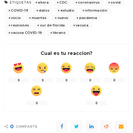
ahora
CDC
coronavirus
covid
ETIQUETAS
COVID-19
datos
estudio
información
inicio
muertes
nuevo
pandemia
reuniones
sur de florida
vacuna
vacuna COVID-19
Verano
Cual es tu reaccion?
0
0
0
0
0
0
0
0
COMPARTE