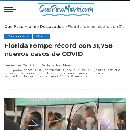
Que Paso Miami
>
Destacados
>
Florida rompe récord con 31,758 nuevos casos de COVID
Destacados
Miami
Florida rompe récord con 31,758
nuevos casos de COVID
December 24, 2021
Destacados
Miami
ahora
CDC
coronavirus
covid
COVID-19
datos
estudio
Etiquetas
información
inicio
muertes
nuevo
pandemia
reuniones
sur de florida
vacuna
vacuna COVID-19
Verano