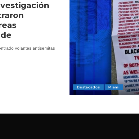
nvestigación
traron
reas
ade
ontrado volantes antisemitas
Destacados
Miami