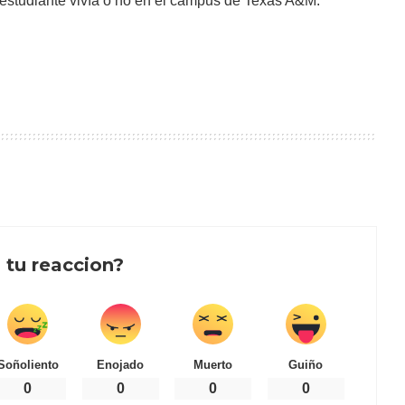
 estudiante vivía o no en el campus de Texas A&M.
 tu reaccion?
Soñoliento
Enojado
Muerto
Guiño
0
0
0
0