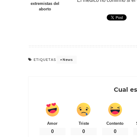
El médico no confirmó si el
extremistas del
aborto
News
ETIQUETAS
Cual es
Amor
Triste
Contento
0
0
0