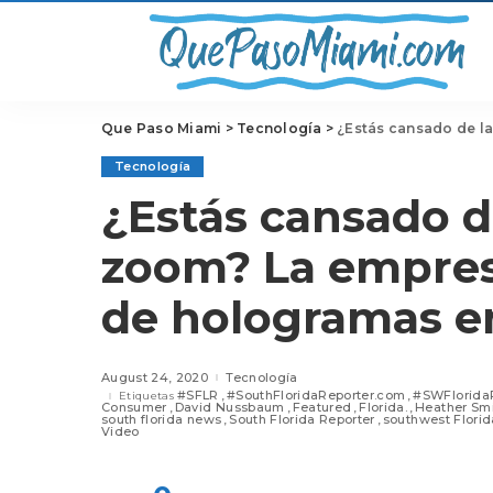
Que Paso Miami
>
Tecnología
>
¿Estás cansado de las lla
Tecnología
¿Estás cansado d
zoom? La empres
de hologramas en
August 24, 2020
Tecnología
#SFLR
#SouthFloridaReporter.com
#SWFlorida
Etiquetas
Consumer
David Nussbaum
Featured
Florida.
Heather Sm
south florida news
South Florida Reporter
southwest Florid
Video