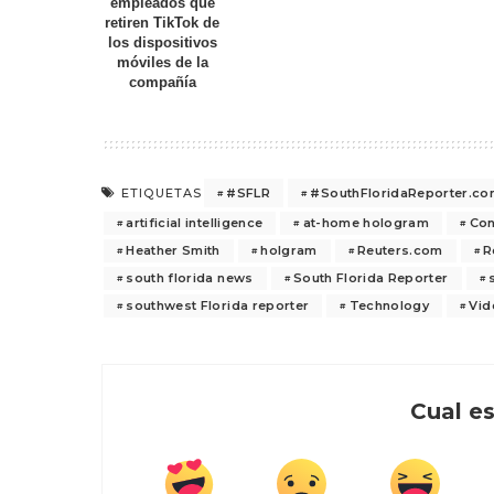
empleados que
retiren TikTok de
los dispositivos
móviles de la
compañía
#SFLR
#SouthFloridaReporter.c
ETIQUETAS
artificial intelligence
at-home hologram
Co
Heather Smith
holgram
Reuters.com
R
south florida news
South Florida Reporter
southwest Florida reporter
Technology
Vid
Cual es