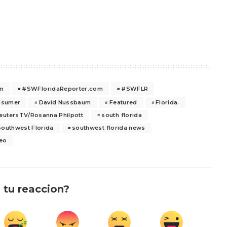
om
#SWFloridaReporter.com
#SWFLR
nsumer
David Nussbaum
Featured
Florida.
eutersTV/Rosanna Philpott
south florida
southwest Florida
southwest florida news
eo
 tu reaccion?