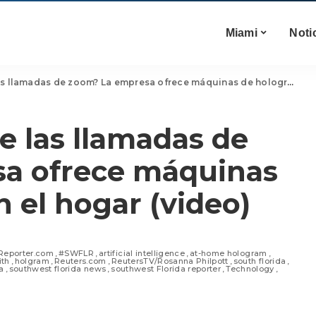
Miami
Noti
madas de zoom? La empresa ofrece máquinas de hologramas en el hogar (video)
e las llamadas de
a ofrece máquinas
 el hogar (video)
Reporter.com
#SWFLR
artificial intelligence
at-home hologram
ith
holgram
Reuters.com
ReutersTV/Rosanna Philpott
south florida
a
southwest florida news
southwest Florida reporter
Technology