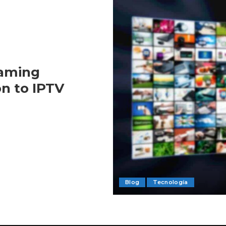
eaming
on to IPTV
Blog
Tecnología