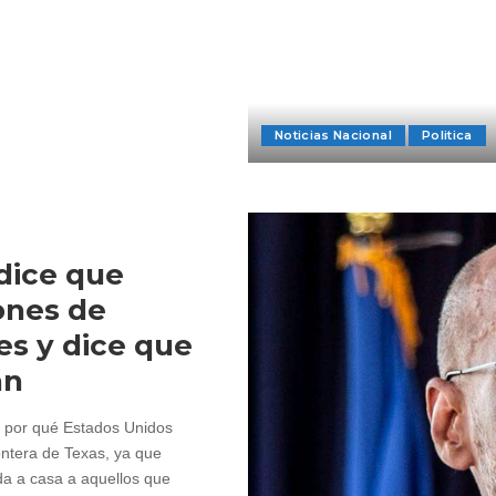
Noticias Nacional
Politica
 dice que
ones de
s y dice que
án
de por qué Estados Unidos
ontera de Texas, ya que
da a casa a aquellos que