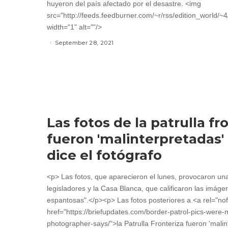
huyeron del país afectado por el desastre. <img
src="http://feeds.feedburner.com/~r/rss/edition_world/
width="1" alt=""/>
September 28, 2021
Las fotos de la patrulla fr
fueron 'malinterpretadas'
dice el fotógrafo
<p> Las fotos, que aparecieron el lunes, provocaron un
legisladores y la Casa Blanca, que calificaron las imáge
espantosas".</p><p> Las fotos posteriores a <a rel="nof
href="https://briefupdates.com/border-patrol-pics-were
photographer-says/">la Patrulla Fronteriza fueron 'mali