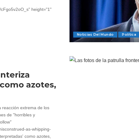
~4/cFgo5v2oO_s" height="1"
Noticias Del Mundo
Politica
onteriza
 como azotes,
a reacción extrema de los
nes de "horribles y
ollow"
-misconstrued-as-whipping-
nterpretadas' como azotes,