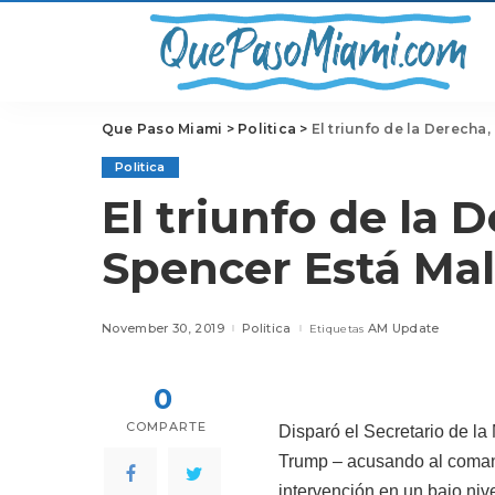
Que Paso Miami
>
Politica
>
El triunfo de la Derecha
Politica
El triunfo de la 
Spencer Está Mal
November 30, 2019
Politica
AM Update
Etiquetas
0
COMPARTE
Disparó el Secretario de la
Trump – acusando al comand
intervención en un bajo ni