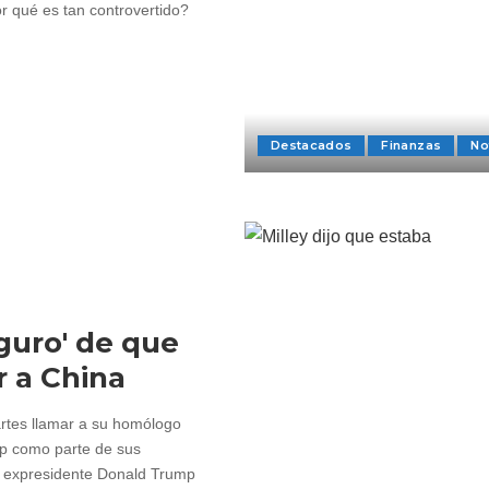
r qué es tan controvertido?
Destacados
Finanzas
No
guro' de que
 a China
artes llamar a su homólogo
mp como parte de sus
l expresidente Donald Trump