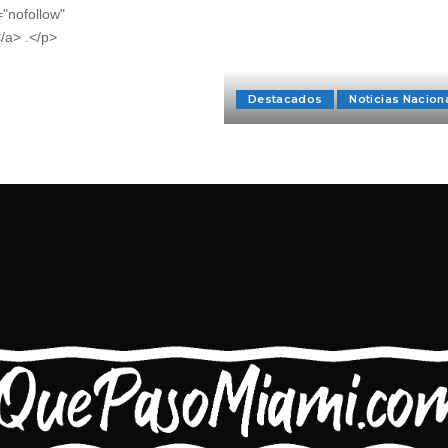
="nofollow"
/a> .</p>
Destacados
Noticias Nacion