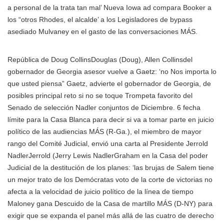
a personal de la trata tan mal’ Nueva Iowa ad compara Booker a
los “otros Rhodes, el alcalde’ a los Legisladores de bypass
asediado Mulvaney en el gasto de las conversaciones MÁS
.
República
de Doug Collins
Douglas (Doug), Allen Collinsdel
gobernador de Georgia asesor vuelve a Gaetz: ‘no Nos importa lo
que usted piensa” Gaetz, advierte el gobernador de Georgia, de
posibles principal reto si no se toque Trompeta favorito del
Senado de selección Nadler conjuntos de Diciembre. 6 fecha
límite para la Casa Blanca para decir si va a tomar parte en juicio
político de las audiencias MÁS
(R-Ga.), el miembro de mayor
rango del Comité Judicial, envió una carta al Presidente
Jerrold
Nadler
Jerrold (Jerry Lewis NadlerGraham en la Casa del poder
Judicial de la destitución de los planes: ‘las brujas de Salem tiene
un mejor trato de los Demócratas voto de la corte de victorias no
afecta a la velocidad de juicio político de la línea de tiempo
Maloney gana Descuido de la Casa de martillo MÁS
(D-NY) para
exigir que se expanda el panel más allá de las cuatro de derecho