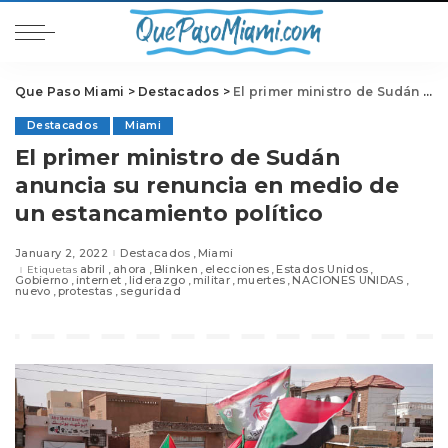
Que Paso Miami
>
Destacados
>
El primer ministro de Sudán anuncia su renuncia en medio de un estancamiento político
Destacados
Miami
El primer ministro de Sudán
anuncia su renuncia en medio de
un estancamiento político
January 2, 2022
Destacados
Miami
abril
ahora
Blinken
elecciones
Estados Unidos
Etiquetas
Gobierno
internet
liderazgo
militar
muertes
NACIONES UNIDAS
nuevo
protestas
seguridad