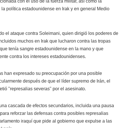
cionada con el uso de la fuerza militar, así como la
e la política estadounidense en Irak y en general Medio
o el ataque contra Soleimani, quien dirigió los poderes de
incluidos muchos en Irak que lucharon contra las tropas
 que tenía sangre estadounidense en la mano y que
ente contra los intereses estadounidenses.
as han expresado su preocupación por una posible
cularmente después de que el líder supremo de Irán, el
tió "represalias severas" por el asesinato.
una cascada de efectos secundarios, incluida una pausa
 para reforzar las defensas contra posibles represalias
parlamento iraquí que pide al gobierno que expulse a las