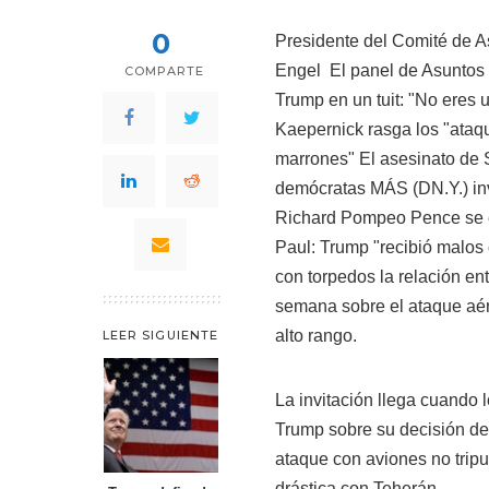
0
Presidente del Comité de A
Engel
El panel de Asuntos 
COMPARTE
Trump en un tuit: "No eres 
Kaepernick rasga los "ataqu
marrones" El asesinato de 
demócratas MÁS
(DN.Y.) i
Richard Pompeo Pence se en
Paul: Trump "recibió malos
con torpedos la relación e
semana sobre el ataque aér
alto rango.
LEER SIGUIENTE
La invitación llega cuando 
Trump sobre su decisión de
ataque con aviones no trip
drástica con Teherán.