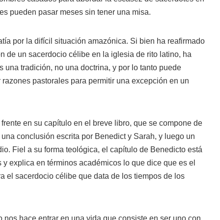
les pueden pasar meses sin tener una misa.
ía por la difícil situación amazónica. Si bien ha reafirmado
de un sacerdocio célibe en la iglesia de rito latino, ha
s una tradición, no una doctrina, y por lo tanto puede
r razones pastorales para permitir una excepción en un
frente en su capítulo en el breve libro, que se compone de
 una conclusión escrita por Benedict y Sarah, y luego un
o. Fiel a su forma teológica, el capítulo de Benedicto está
as y explica en términos académicos lo que dice que es el
 el sacerdocio célibe que data de los tiempos de los
o nos hace entrar en una vida que consiste en ser uno con