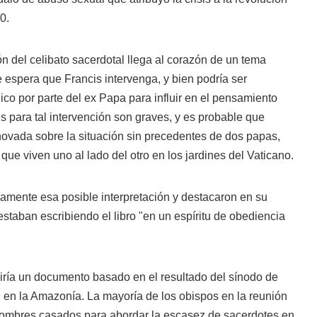
0.
n del celibato sacerdotal llega al corazón de un tema
e espera que Francis intervenga, y bien podría ser
ico por parte del ex Papa para influir en el pensamiento
es para tal intervención son graves, y es probable que
ovada sobre la situación sin precedentes de dos papas,
, que viven uno al lado del otro en los jardines del Vaticano.
ramente esa posible interpretación y destacaron en su
staban escribiendo el libro "en un espíritu de obediencia
biría un documento basado en el resultado del sínodo de
 en la Amazonía. La mayoría de los obispos en la reunión
hombres casados para abordar la escasez de sacerdotes en