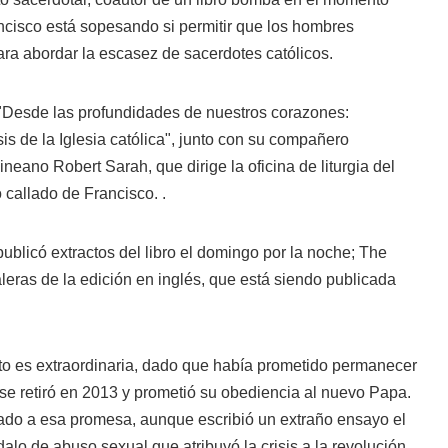
ncisco está sopesando si permitir que los hombres
a abordar la escasez de sacerdotes católicos.
, "Desde las profundidades de nuestros corazones:
isis de la Iglesia católica", junto con su compañero
neano Robert Sarah, que dirige la oficina de liturgia del
o callado de Francisco. .
publicó extractos del libro el domingo por la noche; The
eras de la edición en inglés, que está siendo publicada
to es extraordinaria, dado que había prometido permanecer
se retiró en 2013 y prometió su obediencia al nuevo Papa.
ado a esa promesa, aunque escribió un extraño ensayo el
lo de abuso sexual que atribuyó la crisis a la revolución