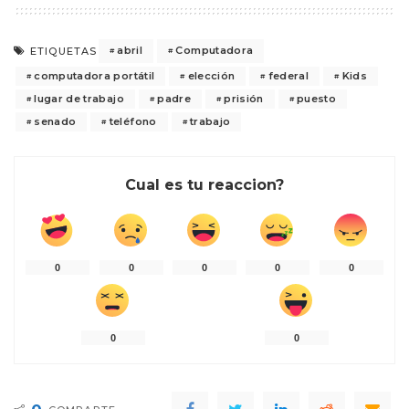
abril
Computadora
ETIQUETAS
computadora portátil
elección
federal
Kids
lugar de trabajo
padre
prisión
puesto
senado
teléfono
trabajo
Cual es tu reaccion?
0
0
0
0
0
0
0