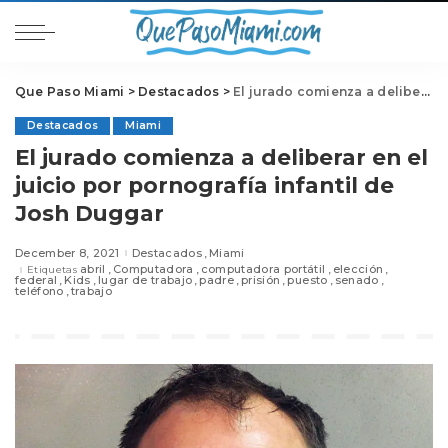
Que Paso Miami
>
Destacados
>
El jurado comienza a deliberar en el juicio por pornografía infantil de Josh Duggar
Destacados
Miami
El jurado comienza a deliberar en el
juicio por pornografía infantil de
Josh Duggar
December 8, 2021
Destacados
Miami
abril
Computadora
computadora portátil
elección
Etiquetas
federal
Kids
lugar de trabajo
padre
prisión
puesto
senado
teléfono
trabajo