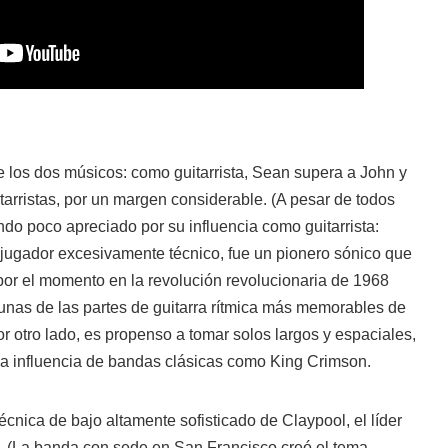
e los dos músicos: como guitarrista, Sean supera a John y
itarristas, por un margen considerable. (A pesar de todos
ndo poco apreciado por su influencia como guitarrista:
ugador excesivamente técnico, fue un pionero sónico que
por el momento en la revolución revolucionaria de 1968
gunas de las partes de guitarra rítmica más memorables de
or otro lado, es propenso a tomar solos largos y espaciales,
la influencia de bandas clásicas como King Crimson.
técnica de bajo altamente sofisticado de Claypool, el líder
s. (La banda con sede en San Francisco creó el tema