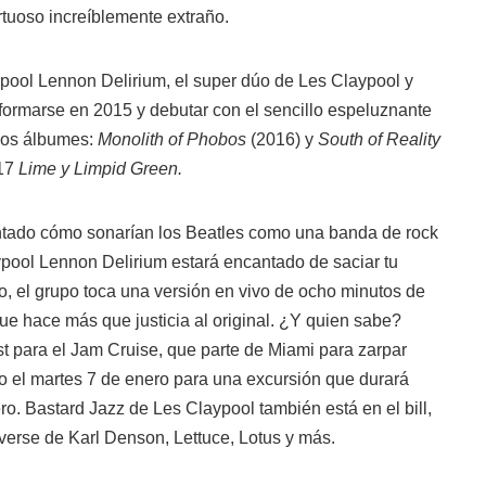
irtuoso increíblemente extraño.
ool Lennon Delirium, el super dúo de Les Claypool y
rmarse en 2015 y debutar con el sencillo espeluznante
 dos álbumes:
Monolith of Phobos
(2016) y
South of Reality
017
Lime y Limpid Green.
ntado cómo sonarían los Beatles como una banda de rock
ypool Lennon Delirium estará encantado de saciar tu
, el grupo toca una versión en vivo de ocho minutos de
 hace más que justicia al original. ¿Y quien sabe?
ist para el Jam Cruise, que parte de Miami para zarpar
 el martes 7 de enero para una excursión que durará
o. Bastard Jazz de Les Claypool también está en el bill,
iverse de Karl Denson, Lettuce, Lotus y más.