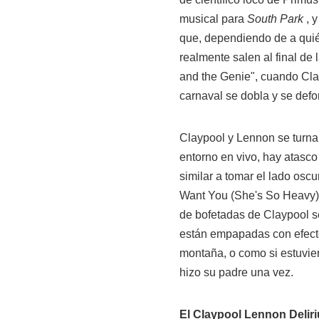
musical para
South Park
, y
que, dependiendo de a quié
realmente salen al final de 
and the Genie", cuando Cla
carnaval se dobla y se def
Claypool y Lennon se turna
entorno en vivo, hay atasco
similar a tomar el lado osc
Want You (She's So Heavy)" 
de bofetadas de Claypool s
están empapadas con efecto
montaña, o como si estuvier
hizo su padre una vez.
El Claypool Lennon Deliri