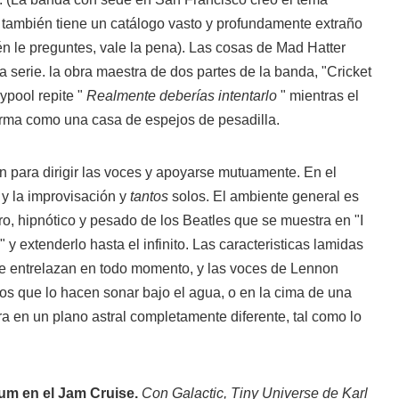
 también tiene un catálogo vasto y profundamente extraño
n le preguntes, vale la pena). Las cosas de Mad Hatter
la serie. la obra maestra de dos partes de la banda, "Cricket
ypool repite "
Realmente deberías intentarlo
" mientras el
orma como una casa de espejos de pesadilla.
n para dirigir las voces y apoyarse mutuamente. En el
 y la improvisación y
tantos
solos. El ambiente general es
uro, hipnótico y pesado de los Beatles que se muestra en "I
y extenderlo hasta el infinito. Las caracteristicas lamidas
e entrelazan en todo momento, y las voces de Lennon
s que lo hacen sonar bajo el agua, o en la cima de una
a en un plano astral completamente diferente, tal como lo
um en el Jam Cruise.
Con Galactic, Tiny Universe de Karl