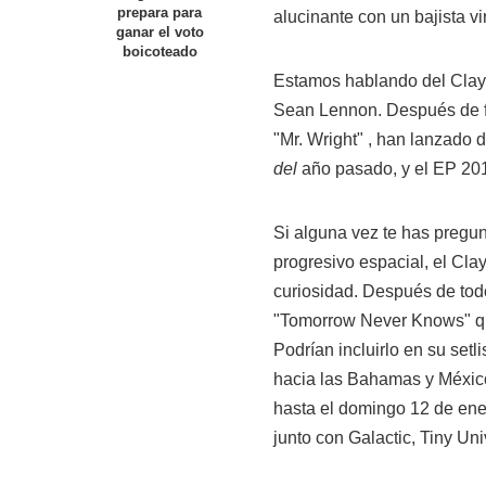
prepara para
alucinante con un bajista v
ganar el voto
boicoteado
Estamos hablando del Clayp
Sean Lennon. Después de fo
"Mr. Wright" , han lanzado
del
año pasado, y el EP 2
Si alguna vez te has pregu
progresivo espacial, el Cla
curiosidad. Después de todo
"Tomorrow Never Knows" que
Podrían incluirlo en su setl
hacia las Bahamas y México
hasta el domingo 12 de ener
junto con Galactic, Tiny Un