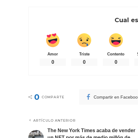
Cual es
Amor
Triste
Contento
0
0
0
0
Compartir en Faceboo
COMPARTE
ARTÍCULO ANTERIOR
The New York Times acaba de vender
un NFT por más de medio millón de