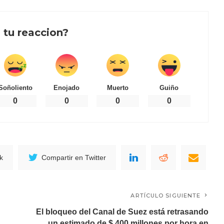
 tu reaccion?
Soñoliento
Enojado
Muerto
Guiño
0
0
0
0
k
Compartir en Twitter
ARTÍCULO SIGUIENTE
El bloqueo del Canal de Suez está retrasando
un estimado de $ 400 millones por hora en