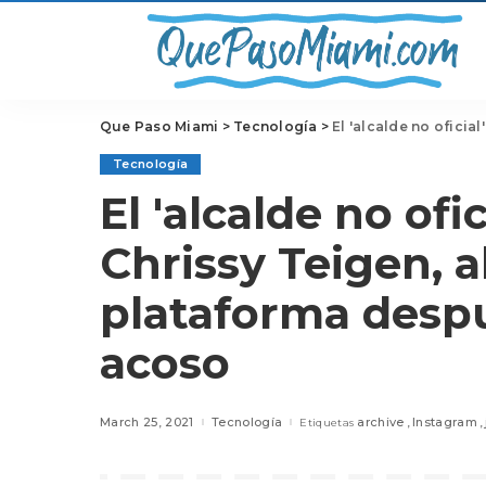
Que Paso Miami
>
Tecnología
>
El 'alcalde no oficial' d
Tecnología
El 'alcalde no ofic
Chrissy Teigen, 
plataforma desp
acoso
March 25, 2021
Tecnología
archive
Instagram
Etiquetas