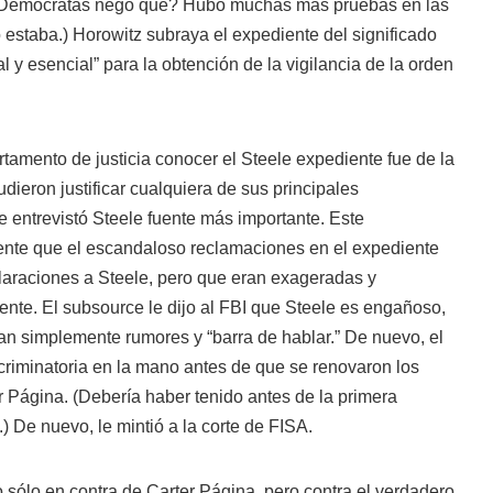
 Demócratas negó que? Hubo muchas más pruebas en las
no estaba.) Horowitz subraya el expediente del significado
 y esencial” para la obtención de la vigilancia de la orden
tamento de justicia conocer el Steele expediente fue de la
ieron justificar cualquiera de sus principales
e entrevistó Steele fuente más importante. Este
mente que el escandaloso reclamaciones en el expediente
laraciones a Steele, pero que eran exageradas y
ente. El subsource le dijo al FBI que Steele es engañoso,
eran simplemente rumores y “barra de hablar.” De nuevo, el
criminatoria en la mano antes de que se renovaron los
 Página. (Debería haber tenido antes de la primera
) De nuevo, le mintió a la corte de FISA.
o sólo en contra de Carter Página, pero contra el verdadero