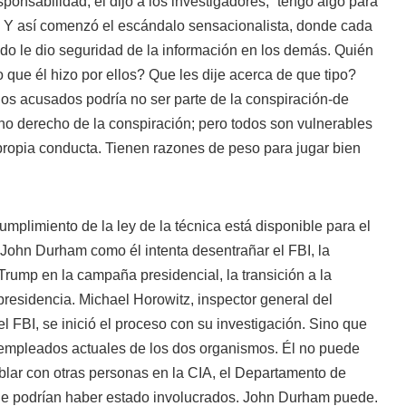
ponsabilidad, él dijo a los investigadores, “tengo algo para
.” Y así comenzó el escándalo sensacionalista, donde cada
do le dio seguridad de la información en los demás. Quién
que él hizo por ellos? Que les dije acerca de que tipo?
los acusados podría no ser parte de la conspiración-de
no derecho de la conspiración; pero todos son vulnerables
propia conducta. Tienen razones de peso para jugar bien
mplimiento de la ley de la técnica está disponible para el
ohn Durham como él intenta desentrañar el FBI, la
 Trump en la campaña presidencial, la transición a la
a presidencia. Michael Horowitz, inspector general del
l FBI, se inició el proceso con su investigación. Sino que
os empleados actuales de los dos organismos. Él no puede
blar con otras personas en la CIA, el Departamento de
ue podrían haber estado involucrados. John Durham puede.