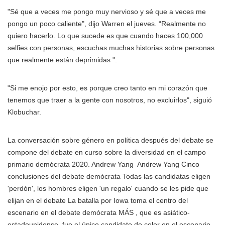
"Sé que a veces me pongo muy nervioso y sé que a veces me
pongo un poco caliente", dijo Warren el jueves. “Realmente no
quiero hacerlo. Lo que sucede es que cuando haces 100,000
selfies con personas, escuchas muchas historias sobre personas
que realmente están deprimidas ".
"Si me enojo por esto, es porque creo tanto en mi corazón que
tenemos que traer a la gente con nosotros, no excluirlos", siguió
Klobuchar.
La conversación sobre género en política después del debate se
compone del debate en curso sobre la diversidad en el campo
primario demócrata 2020.
Andrew Yang
Andrew Yang Cinco
conclusiones del debate demócrata Todas las candidatas eligen
'perdón', los hombres eligen 'un regalo' cuando se les pide que
elijan en el debate La batalla por Iowa toma el centro del
escenario en el debate demócrata MÁS
, que es asiático-
estadounidense, fue el único candidato de color en el escenario