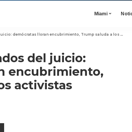
Miami
Noti
io: demócratas lloran encubrimiento, Trump saluda a los activistas
os del juicio:
n encubrimiento,
s activistas