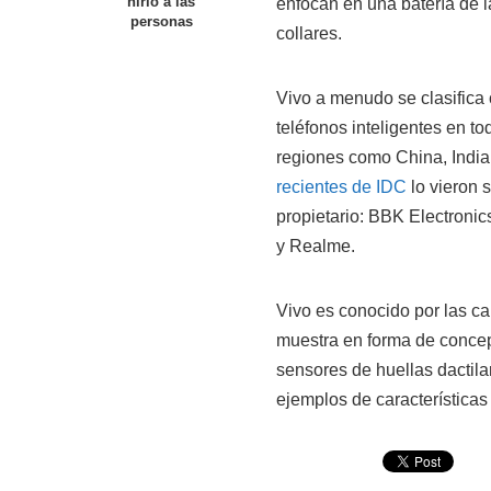
hirió a las
enfocan en una batería de l
personas
collares.
Vivo a menudo se clasifica
teléfonos inteligentes en t
regiones como China, India 
recientes de IDC
lo vieron 
propietario: BBK Electroni
y Realme.
Vivo es conocido por las c
muestra en forma de concep
sensores de huellas dactila
ejemplos de característica