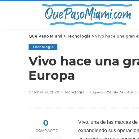
Que Paso Miami
>
Tecnología
>
Vivo hace una gran 
Tecnología
Vivo hace una g
Europa
October 21, 2020
Tecnología
256GB
5G
Auricu
Etiquetas
0
Vivo, una de las marcas de
expandiendo sus operacion
COMPARTE
accesorios en seis nuevos m