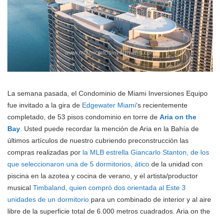
La semana pasada, el Condominio de Miami Inversiones Equipo
fue invitado a la gira de
Edgewater Miami
‘s recientemente
completado, de 53 pisos condominio en torre de
Aria on the
Bay
. Usted puede recordar la mención de Aria en la Bahía de
últimos artículos de nuestro cubriendo preconstrucción las
compras realizadas por
la MLB estrella Giancarlo Stanton, de los
que seleccionaron una de 5 dormitorios, ático
de la unidad con
piscina en la azotea y cocina de verano, y el artista/productor
musical
Timbaland, quien compró dos orientada al Este 3
unidades de un dormitorio
para un combinado de interior y al aire
libre de la superficie total de 6.000 metros cuadrados. Aria on the