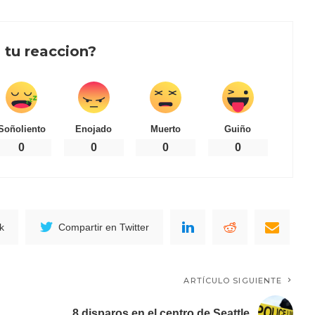
 tu reaccion?
Soñoliento
Enojado
Muerto
Guiño
0
0
0
0
k
Compartir en Twitter
ARTÍCULO SIGUIENTE
8 disparos en el centro de Seattle