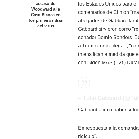
los Estados Unidos para el
acceso de
Woodward a la
comentarios de Clinton "man
Casa Blanca en
abogados de Gabbard tambié
los primeros días
del virus
Gabbard sirvieron como "ret
senador
Bernie Sanders
Be
a Trump como "ilegal", "co
intensifican a medida que e
con Biden MÁS
(I-Vt.) Dur
– Tulsi Gabbard (@Tul
Gabbard afirma haber sufri
En respuesta a la demanda, 
ridículo".