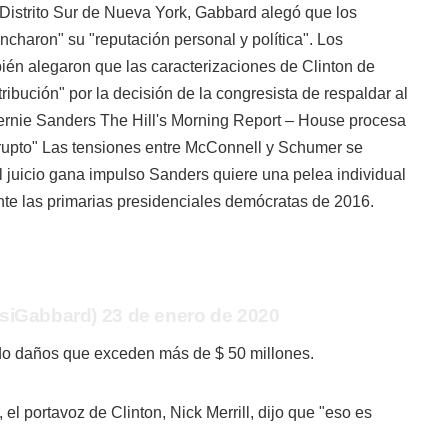
 Distrito Sur de Nueva York, Gabbard alegó que los
charon" su "reputación personal y política". Los
n alegaron que las caracterizaciones de Clinton de
ribución" por la decisión de la congresista de respaldar al
rnie Sanders The Hill's Morning Report – House procesa
rrupto" Las tensiones entre McConnell y Schumer se
l juicio gana impulso Sanders quiere una pelea individual
ante las primarias presidenciales demócratas de 2016.
siGabbard) 23 de enero de 2020
do daños que exceden más de $ 50 millones.
el portavoz de Clinton, Nick Merrill, dijo que "eso es