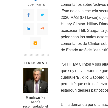
comentarios sobre 'activos
COMPARTE
'Esto no es la escuela secu
2020 MÁS
(D-Hawaii) dijo
Hillary Clinton
Hillary Dian
acusación Hill. Saagar Enjet
pelear con los malos actores'
comentarios de Clinton so
de Estado trató de "destruir
LEER SIGUIENTE
"Si Hillary Clinton y sus al
que soy un veterano de gu
cualquiera", dijo Gabbard,
permitiré que este esfuerzo
estadounidenses patrióticos
Meadows 'no
habría
En la demanda por difamació
recomendado' el