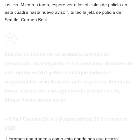
justicia. Mientras tanto, espere ver a los oficiales de policía en
esta cuadra hasta nuevo aviso ”, tuiteó la jefa de policía de
Seattle, Carmen Best.
Incluso un incidente de violencia armada es
demasiado. Investigaremos sin descanso el tiroteo de
esta noche en 3rd y Pine hasta que todos los
responsables sean llevados ante la justicia. Mientras
tanto, espere ver a los agentes de policía en este
bloque hasta nuevo aviso.
– Chief Carmen Best (@carmenbest) 23 de enero de
2020
"Lloramos una tragedia como esta donde sea que ocurra",