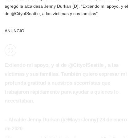
agregó la alcaldesa Jenny Durkan (D). "Extiendo mi apoyo, y el
de @CityofSeattle, a las víctimas y sus familias".
ANUNCIO
Extiendo mi apoyo, y el de @CityofSeattle , a las
víctimas y sus familias. También quiero expresar mi
profunda gratitud a nuestros socorristas que
trabajaron rápidamente para ayudar a quienes lo
necesitaban.
– Alcalde Jenny Durkan (@MayorJenny) 23 de enero
de 2020