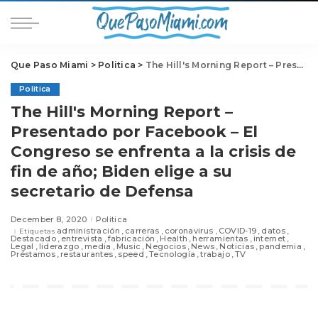
Que Paso Miami
>
Politica
>
The Hill's Morning Report – Presentado por Facebook – El Congreso se enfrenta a la crisis de fin de año; Biden elige a su secretario de Defensa
Politica
The Hill's Morning Report –
Presentado por Facebook – El
Congreso se enfrenta a la crisis de
fin de año; Biden elige a su
secretario de Defensa
December 8, 2020
Politica
administración
carreras
coronavirus
COVID-19
datos
Etiquetas
Destacado
entrevista
fabricación
Health
herramientas
internet
Legal
liderazgo
media
Music
Negocios
News
Noticias
pandemia
Préstamos
restaurantes
speed
Tecnología
trabajo
TV