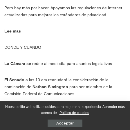
Pero hay más por hacer. Apoyamos las regulaciones de Internet
actualizadas para mejorar los estándares de privacidad.
Lee mas
DONDE Y CUANDO
La Cámara se
reúne al mediodía para asuntos legislativos.
El Senado
a las 10 am reanudará la consideración de la
nominación de
Nathan Simington
para ser miembro de la
Comisión Federal de Comunicaciones.
Nuestro sitio web utiliza cookies para mejorar su experiencia. Aprender más
El presidente
hará comentarios sobre el progreso de la vacuna
acerca de::
Política de cookies
COVID-19 durante un evento de Operation Warp Speed a las 2
Acceptar
pm