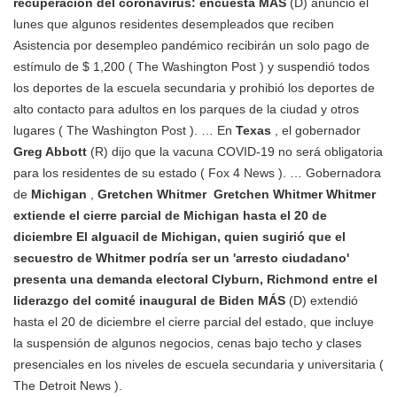
recuperación del coronavirus: encuesta MÁS
(D) anunció el
lunes que algunos residentes desempleados que reciben
Asistencia por desempleo pandémico recibirán un solo pago de
estímulo de $ 1,200 ( The Washington Post ) y suspendió todos
los deportes de la escuela secundaria y prohibió los deportes de
alto contacto para adultos en los parques de la ciudad y otros
lugares ( The Washington Post ). … En
Texas
, el gobernador
Greg Abbott
(R) dijo que la vacuna COVID-19 no será obligatoria
para los residentes de su estado ( Fox 4 News ). … Gobernadora
de
Michigan
,
Gretchen Whitmer
Gretchen Whitmer Whitmer
extiende el cierre parcial de Michigan hasta el 20 de
diciembre El alguacil de Michigan, quien sugirió que el
secuestro de Whitmer podría ser un 'arresto ciudadano'
presenta una demanda electoral Clyburn, Richmond entre el
liderazgo del comité inaugural de Biden MÁS
(D) extendió
hasta el 20 de diciembre el cierre parcial del estado, que incluye
la suspensión de algunos negocios, cenas bajo techo y clases
presenciales en los niveles de escuela secundaria y universitaria (
The Detroit News ).