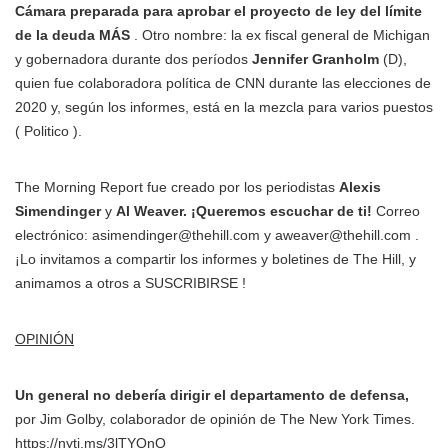
Cámara preparada para aprobar el proyecto de ley del límite
de la deuda MÁS
. Otro nombre: la ex fiscal general de Michigan
y gobernadora durante dos períodos
Jennifer Granholm
(D),
quien fue colaboradora política de CNN durante las elecciones de
2020 y, según los informes, está en la mezcla para varios puestos
( Politico ).
The Morning Report fue creado por los periodistas
Alexis
Simendinger
y
Al Weaver. ¡Queremos escuchar de ti!
Correo
electrónico: asimendinger@thehill.com y aweaver@thehill.com .
¡Lo invitamos a compartir los informes y boletines de The Hill, y
animamos a otros a SUSCRIBIRSE !
OPINIÓN
Un general no debería dirigir el departamento de defensa,
por Jim Golby, colaborador de opinión de The New York Times.
https://nyti.ms/3lTYQnQ