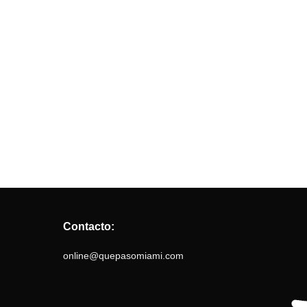
Contacto:
online@quepasomiami.com