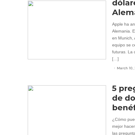
dólar
Alem
Apple ha an
Alemania. E
en Munich, 
equipo se c
futuras. La
[…]
March 10,
5 pre
de do
benéf
¿Cómo puede
mejor hacer
las pregunt