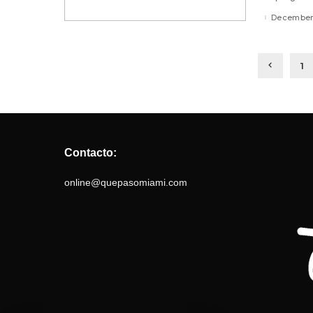
December
1
Contacto:
online@quepasomiami.com