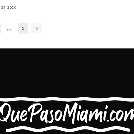
 27, 2020
…
5
6