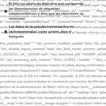
El líder no electo de Haití dice que comprende
las deportaciones de migrantes
estadounidenses y dice que las elecciones se
retrasarán
Las fotos de la patrulla fronteriza fueron
'malinterpretadas' como azotes, dice el
fotógrafo