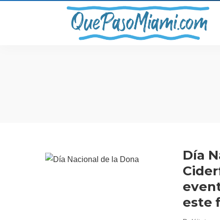
Día N
Cider
event
este 