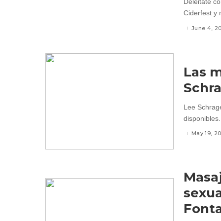
Deléitate co
Ciderfest y
June 4, 2
Las m
Schr
Lee Schrage
disponibles.
May 19, 2
Masaj
sexua
Fonta