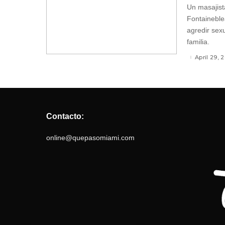
Un masajist
Fontaineble
agredir sex
familia.
April 29, 
Contacto:
online@quepasomiami.com