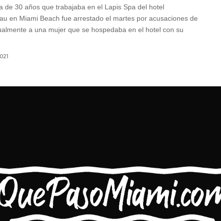
a de 30 años que trabajaba en el Lapis Spa del hotel
au en Miami Beach fue arrestado el martes por acusaciones de
ualmente a una mujer que se hospedaba en el hotel con su
2021