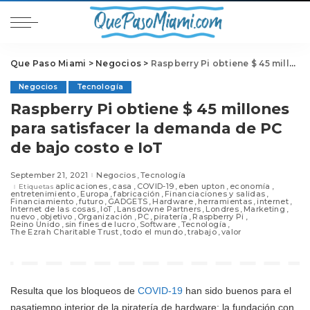
Que Paso Miami
>
Negocios
>
Raspberry Pi obtiene $ 45 millones para satisfacer la demanda de PC de bajo costo e IoT
Negocios
Tecnología
Raspberry Pi obtiene $ 45 millones
para satisfacer la demanda de PC
de bajo costo e IoT
September 21, 2021
Negocios
Tecnología
aplicaciones
casa
COVID-19
eben upton
economía
Etiquetas
entretenimiento
Europa
fabricación
Financiaciones y salidas
Financiamiento
futuro
GADGETS
Hardware
herramientas
internet
Internet de las cosas
IoT
Lansdowne Partners
Londres
Marketing
nuevo
objetivo
Organización
PC
piratería
Raspberry Pi
Reino Unido
sin fines de lucro
Software
Tecnología
The Ezrah Charitable Trust
todo el mundo
trabajo
valor
Resulta que los bloqueos de
COVID-19
han sido buenos para el
pasatiempo interior de la piratería de hardware: la fundación con