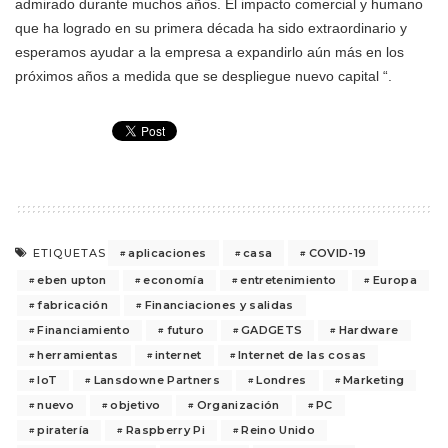
admirado durante muchos años. El impacto comercial y humano
que ha logrado en su primera década ha sido extraordinario y
esperamos ayudar a la empresa a expandirlo aún más en los
próximos años a medida que se despliegue nuevo capital “.
aplicaciones
casa
COVID-19
ETIQUETAS
eben upton
economía
entretenimiento
Europa
fabricación
Financiaciones y salidas
Financiamiento
futuro
GADGETS
Hardware
herramientas
internet
Internet de las cosas
IoT
Lansdowne Partners
Londres
Marketing
nuevo
objetivo
Organización
PC
piratería
Raspberry Pi
Reino Unido