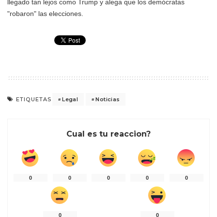
llegado tan lejos como Trump y alega que los demócratas
"robaron" las elecciones.
Legal
Noticias
ETIQUETAS
Cual es tu reaccion?
0
0
0
0
0
0
0