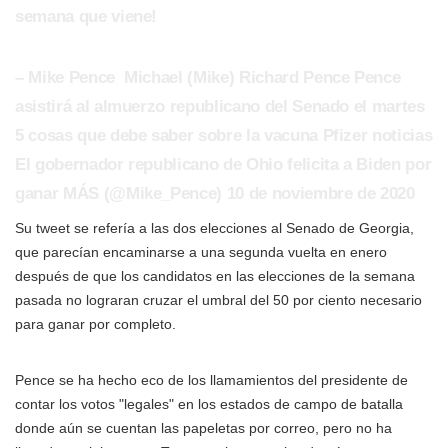
semana que viene!
–
Mike Pence
Michael (Mike) Richard Pence Pence
asistirá al almuerzo republicano del Senado el martes
5 cosas que debe saber sobre la vacuna Pfizer noticias
El gobernador republicano de Ohio felicita a Biden por
ganar MÁS
(@Mike_Pence) 10 de noviembre de 2020
Su tweet se refería a las dos elecciones al Senado de Georgia,
que parecían encaminarse a una segunda vuelta en enero
después de que los candidatos en las elecciones de la semana
pasada no lograran cruzar el umbral del 50 por ciento necesario
para ganar por completo.
Pence se ha hecho eco de los llamamientos del presidente de
contar los votos "legales" en los estados de campo de batalla
donde aún se cuentan las papeletas por correo, pero no ha