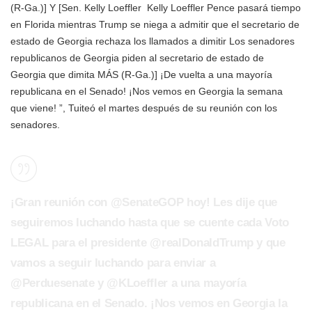
(R-Ga.)] Y [Sen.
Kelly Loeffler
Kelly Loeffler Pence pasará tiempo
en Florida mientras Trump se niega a admitir que el secretario de
estado de Georgia rechaza los llamados a dimitir Los senadores
republicanos de Georgia piden al secretario de estado de
Georgia que dimita MÁS
(R-Ga.)] ¡De vuelta a una mayoría
republicana en el Senado! ¡Nos vemos en Georgia la semana
que viene! ”, Tuiteó el martes después de su reunión con los
senadores.
¡Gran reunión con @SenateGOP hoy! Les dije que
seguiremos luchando hasta que se cuente cada Voto
LEGAL para el presidente @realDonaldTrump y que
vamos a seguir luchando para enviar a
@Perduesenate y @KLoeffler a una mayoría
republicana en el Senado. ¡Nos vemos en Georgia la