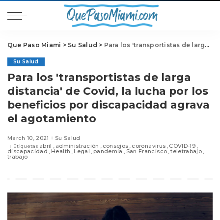
Que Paso Miami
>
Su Salud
>
Para los 'transportistas de larga distancia' de Covid, la lucha por los beneficios por discapacidad agrava el agotamiento
Su Salud
Para los 'transportistas de larga
distancia' de Covid, la lucha por los
beneficios por discapacidad agrava
el agotamiento
March 10, 2021
Su Salud
abril
administración
consejos
coronavirus
COVID-19
Etiquetas
discapacidad
Health
Legal
pandemia
San Francisco
teletrabajo
trabajo