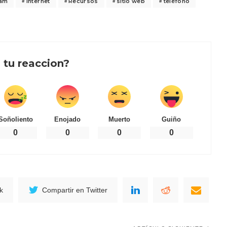
ram
internet
Recursos
sitio web
teléfono
 tu reaccion?
Soñoliento
Enojado
Muerto
Guiño
0
0
0
0
k
Compartir en Twitter