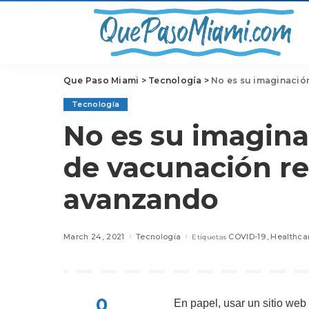
Que Paso Miami
>
Tecnología
>
No es su imaginació
Tecnología
No es su imagina
de vacunación r
avanzando
March 24, 2021
Tecnología
COVID-19
Healthca
Etiquetas
0
En papel, usar un sitio we