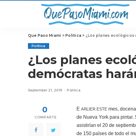
Que Paso Miami
>
Politica
>
¿Los planes ecológicos 
Politica
¿Los planes ecol
demócratas harán
September 21, 2019
Politica
0
E
mes, docenas
ARLIER ESTE
de Nueva York para pintar. 
COMPARTE
asistirían el 20 de septiem
de 150 países de todo el mu