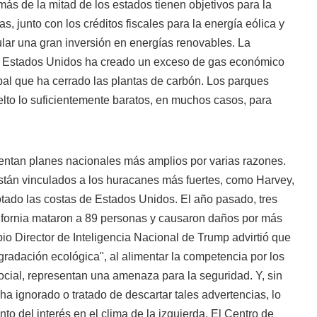
 más de la mitad de los estados tienen objetivos para la
as, junto con los créditos fiscales para la energía eólica y
lar una gran inversión en energías renovables. La
s Estados Unidos ha creado un exceso de gas económico
ipal que ha cerrado las plantas de carbón. Los parques
elto lo suficientemente baratos, en muchos casos, para
.
ntan planes nacionales más amplios por varias razones.
tán vinculados a los huracanes más fuertes, como Harvey,
tado las costas de Estados Unidos. El año pasado, tres
lifornia mataron a 89 personas y causaron daños por más
pio Director de Inteligencia Nacional de Trump advirtió que
egradación ecológica", al alimentar la competencia por los
ocial, representan una amenaza para la seguridad. Y, sin
ha ignorado o tratado de descartar tales advertencias, lo
to del interés en el clima de la izquierda. El Centro de