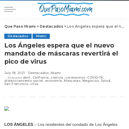
Que Paso Miami
>
Destacados
>
Los Ángeles espera que el nuevo mandato de máscaras revertirá el pico de virus
Destacados
Miami
Los Ángeles espera que el nuevo
mandato de máscaras revertirá el
pico de virus
July 18, 2021
Destacados
Miami
abril
California
ciencia
coronavirus
COVID-19
Etiquetas
distanciamiento social
economía
Mascaras
Negocios
Salud
San Francisco
virus
LOS ÁNGELES
– Los residentes del condado de Los Ángeles