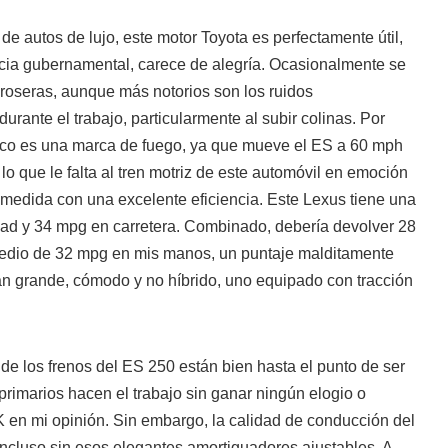
de autos de lujo, este motor Toyota es perfectamente útil,
acia gubernamental, carece de alegría. Ocasionalmente se
groseras, aunque más notorios son los ruidos
rante el trabajo, particularmente al subir colinas. Por
oco es una marca de fuego, ya que mueve el ES a 60 mph
lo que le falta al tren motriz de este automóvil en emoción
 medida con una excelente eficiencia. Este Lexus tiene una
ad y 34 mpg en carretera. Combinado, debería devolver 28
edio de 32 mpg en mis manos, un puntaje malditamente
n grande, cómodo y no híbrido, uno equipado con tracción
 de los frenos del ES 250 están bien hasta el punto de ser
 primarios hacen el trabajo sin ganar ningún elogio o
K en mi opinión. Sin embargo, la calidad de conducción del
ncluso sin esos elegantes amortiguadores ajustables. A