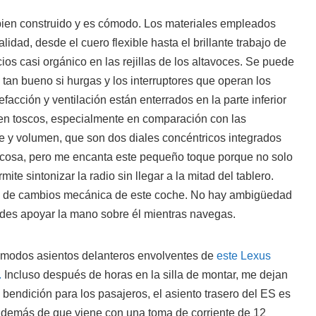
 bien construido y es cómodo. Los materiales empleados
lidad, desde el cuero flexible hasta el brillante trabajo de
icios casi orgánico en las rejillas de los altavoces. Se puede
 tan bueno si hurgas y los interruptores que operan los
facción y ventilación están enterrados en la parte inferior
 ven toscos, especialmente en comparación con las
te y volumen, que son dos diales concéntricos integrados
 cosa, pero me encanta este pequeño toque porque no solo
mite sintonizar la radio sin llegar a la mitad del tablero.
a de cambios mecánica de este coche. No hay ambigüedad
des apoyar la mano sobre él mientras navegas.
ómodos asientos delanteros envolventes de
este Lexus
.
Incluso después de horas en la silla de montar, me dejan
endición para los pasajeros, el asiento trasero del ES es
demás de que viene con una toma de corriente de 12