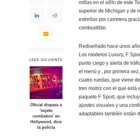
millas en el sillín de este 
superior de Michigan y de 
estrellas por carretera gra
combustible.
Rediseñado hace unos años
Los modelos Luxury, F Spor
LEER SIGUIENTE
punto ciego y alerta de trá
el menú y , por primera vez
cuatro ruedas, que viene de 
tren motriz con el que est
paquete F Sport, que incluye
ajustes visuales y una con
Oficial dispara a
'sujeto
adaptables también están d
combativo' en
Hollywood, dice
la policía