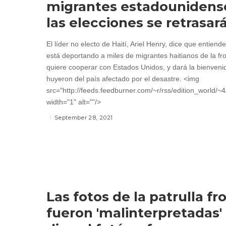
migrantes estadounidense
las elecciones se retrasar
El líder no electo de Haití, Ariel Henry, dice que entien
está deportando a miles de migrantes haitianos de la fr
quiere cooperar con Estados Unidos, y dará la bienveni
huyeron del país afectado por el desastre. <img
src="http://feeds.feedburner.com/~r/rss/edition_world/
width="1" alt=""/>
September 28, 2021
Las fotos de la patrulla fr
fueron 'malinterpretadas'