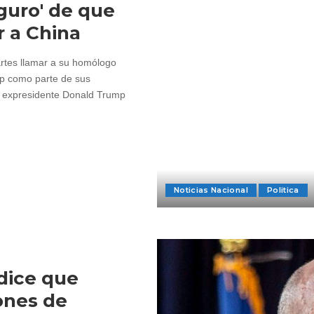
guro' de que
 a China
artes llamar a su homólogo
mp como parte de sus
l expresidente Donald Trump
Noticias Nacional
Politica
 dice que
ones de