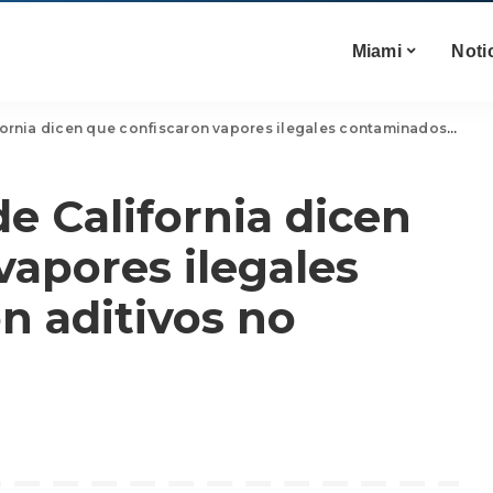
Miami
Noti
icen que confiscaron vapores ilegales contaminados con aditivos no revelados
e California dicen
vapores ilegales
n aditivos no