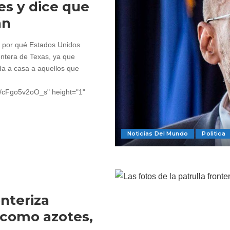
s y dice que
án
de por qué Estados Unidos
ontera de Texas, ya que
da a casa a aquellos que
~4/cFgo5v2oO_s" height="1"
Noticias Del Mundo
Politica
onteriza
 como azotes,