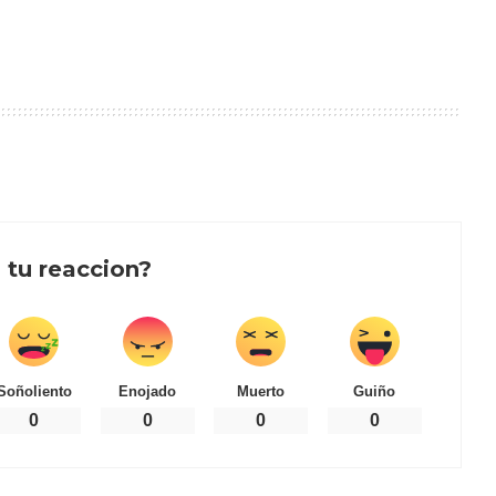
 tu reaccion?
Soñoliento
Enojado
Muerto
Guiño
0
0
0
0