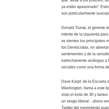
que “atrae a los jóvenes, se
ya están apasionado”. Estos
son particularmente suscept
Donald Trump, el gerente de
intento de la izquierda pa
se sienten los principales
los Demócratas, no abiertam
sentimientos y de la sensi
estrechamente análogas a l
sociales como una forma de 
Dave Karpf, de la Escuela 
Washington, llama a este t
visto el éxito de 30 y tanto
un sesgo liberal…ahora ven
Twitter del movimiento pue