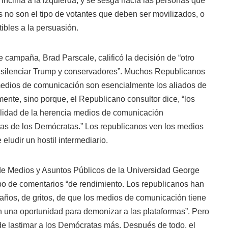
 inclina a la izquierda, y se sesga hacia las personas que
 no son el tipo de votantes que deben ser movilizados, o
ibles a la persuasión.
 campaña, Brad Parscale, calificó la decisión de “otro
ra silenciar Trump y conservadores”. Muchos Republicanos
 medios de comunicación son esencialmente los aliados de
ente, sino porque, el Republicano consultor dice, “los
bilidad de la herencia medios de comunicación
as de los Demócratas.” Los republicanos ven los medios
eludir un hostil intermediario.
de Medios y Asuntos Públicos de la Universidad George
ipo de comentarios “de rendimiento. Los republicanos han
s años, de gritos, de que los medios de comunicación tiene
 una oportunidad para demonizar a las plataformas”. Pero
de lastimar a los Demócratas más. Después de todo, el