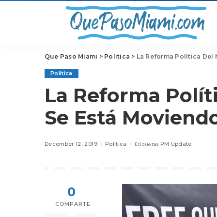
Que Paso Miami
>
Politica
>
La Reforma Política Del
Politica
La Reforma Polít
Se Está Moviend
December 12, 2019
Politica
PM Update
Etiquetas
0
COMPARTE