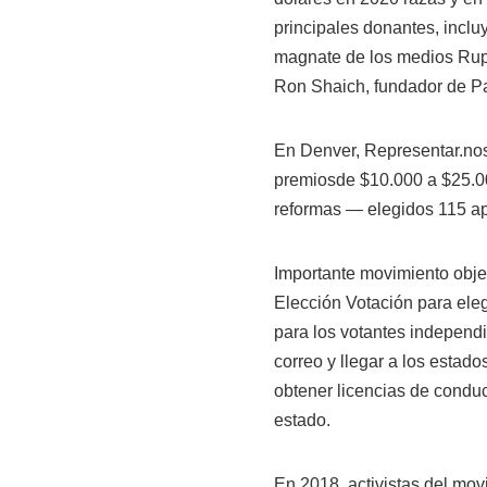
principales donantes, incl
magnate de los medios Rupe
Ron Shaich, fundador de P
En Denver, Representar.noso
premiosde $10.000 a $25.00
reformas — elegidos 115 ap
Importante movimiento objet
Elección Votación para eleg
para los votantes independi
correo y llegar a los estad
obtener licencias de condu
estado.
En 2018, activistas del mov