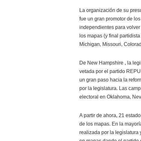
La organización de su pres
fue un gran promotor de los
independientes para volver a 
los mapas (y final partidist
Michigan, Missouri, Colorad
De New Hampshire , la legi
vetada por el partido REP
un gran paso hacia la refor
por la legislatura. Las cam
electoral en Oklahoma, Neva
A partir de ahora, 21 estad
de los mapas. En la mayoría
realizada por la legislatur
en mapas dando el partido d