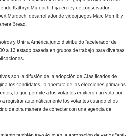
uyendo Kathryn Murdoch, hija-en-ley de conservador
rt Murdoch; desarrollador de videojuegos Marc Merrill
;
y
anera Bread.
tros y Unir a América junto distribuido “acelerador de
0 a 13 estado basada en grupos de trabajo para diversas
licaciones.
ivos son la difusión de la adopción de Clasificados de
ir a los candidatos, la apertura de las elecciones primarias
entes, lo que permite a los votantes emitieron un voto por
os a registrar automáticamente los votantes cuando ellos
cir o de otra manera de conectar con una agencia del
imiento también tuvo éxito en la aprobación de varios “anti-