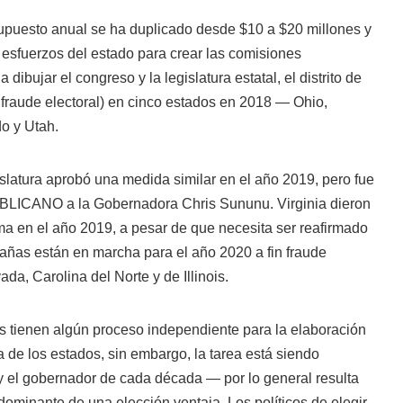
upuesto anual se ha duplicado desde $10 a $20 millones y
 esfuerzos del estado para crear las comisiones
dibujar el congreso y la legislatura estatal, el distrito de
a fraude electoral) en cinco estados en 2018 — Ohio,
o y Utah.
slatura aprobó una medida similar en el año 2019, pero fue
UBLICANO a la Gobernadora Chris Sununu. Virginia dieron
ma en el año 2019, a pesar de que necesita ser reafirmado
pañas están en marcha para el año 2020 a fin fraude
da, Carolina del Norte y de Illinois.
os tienen algún proceso independiente para la elaboración
 de los estados, sin embargo, la tarea está siendo
a y el gobernador de cada década — por lo general resulta
ominante de una elección ventaja. Los políticos de elegir