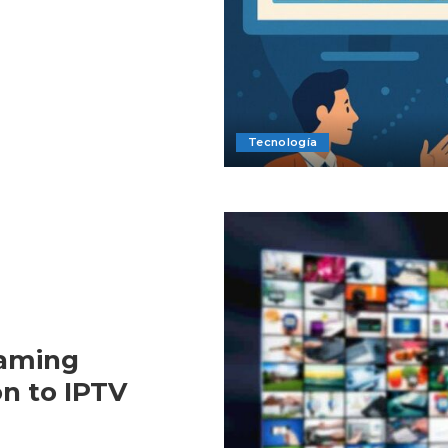
Tecnología
eaming
on to IPTV