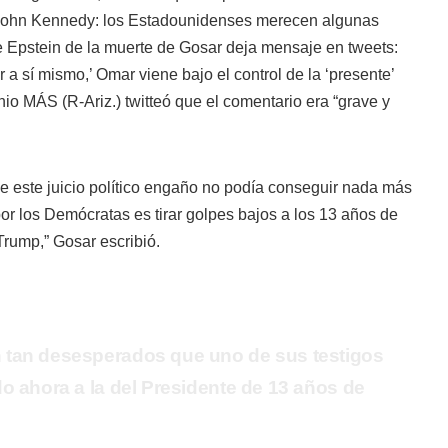
John Kennedy: los Estadounidenses merecen algunas
e Epstein de la muerte de Gosar deja mensaje en tweets:
r a sí mismo,’ Omar viene bajo el control de la ‘presente’
enio MÁS
(R-Ariz.) twitteó que el comentario era “grave y
 este juicio político engaño no podía conseguir nada más
o por los Demócratas es tirar golpes bajos a los 13 años de
rump,” Gosar escribió.
 tan desesperados que uno de sus testigos
o ahora a la del Presidente de 13 años de