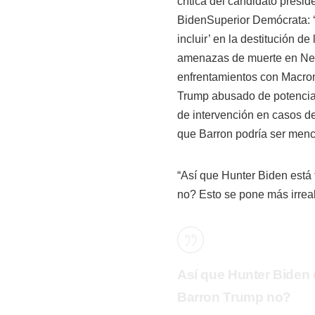
crítica del candidato presi
BidenSuperior Demócrata: ‘l
incluir’ en la destitución 
amenazas de muerte en Ne
enfrentamientos con Macron
Trump abusado de potencia S
de intervención en casos 
que Barron podría ser men
“Así que Hunter Biden está 
no? Esto se pone más irreal
Así que Hunter Biden e
Barron Trump no?