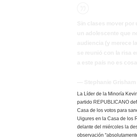
Sin clases mover por u
un adolescente que no
audiencia (y merece la
se reunió con la risa 
a este país no es cosa
— Stephanie Grisham 
La Líder de la Minoría
Kevi
partido REPUBLICANO defien
Casa de los votos para sanc
Uigures en la Casa de los R
delante del miércoles la de
observación “absolutament