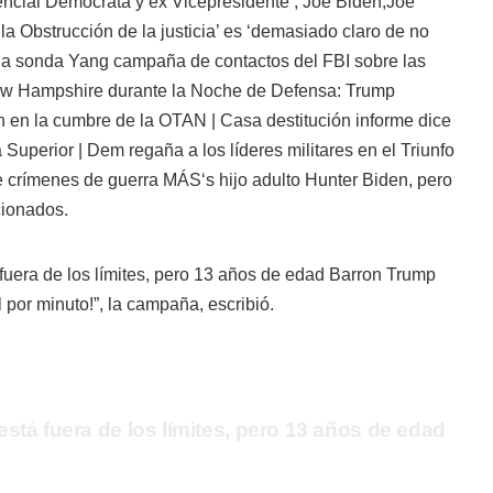
dencial Demócrata y ex Vicepresidente
, Joe Biden,
Joe
a Obstrucción de la justicia’ es ‘demasiado claro de no
de la sonda Yang campaña de contactos del FBI sobre las
w Hampshire durante la Noche de Defensa: Trump
 en la cumbre de la OTAN | Casa destitución informe dice
uperior | Dem regaña a los líderes militares en el Triunfo
de crímenes de guerra MÁS
‘s hijo adulto Hunter Biden, pero
cionados.
fuera de los límites, pero 13 años de edad Barron Trump
 por minuto!”, la campaña, escribió.
stá fuera de los límites, pero 13 años de edad