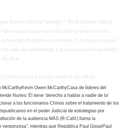
na Democrática “testigo”. Prof Karlan utiliza
 tiene nada que ver con esta broma de una
 privacidad) como un remate. Y lo que es peor,
en la sala de audiencia. Lo que se está haciendo
 de risa.
(@PressSec) 4 De Diciembre De 2019
n McCarthy
Kevin Owen McCarthyCasa de líderes del
de Nunes: Él tiene ‘derecho a hablar a nadie de la’
ionar a los funcionarios Chinos sobre el tratamiento de los
epublicanos en el poder Judicial de estrategias por
stitución de la audiencia MÁS
(R-Calif.) llama la
e vergonzosa”, mientras que República
Paul Gosar
Paul