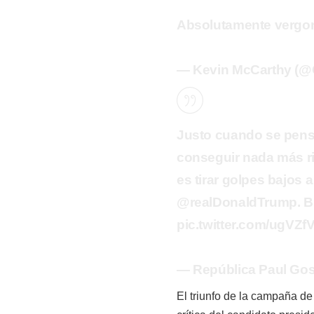
Absolutamente vergo
— Kevin McCarthy (@
Justo cuando se pensa
conseguir nada más rid
es tirar golpes bajos 
@realDonaldTrump. Br
pic.twitter.com/ugVZ
— República Paul Gos
El triunfo de la campaña d