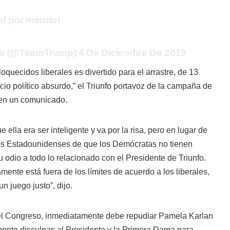
al por minuto!
a (@TeamTrump) 4 De Diciembre De 2019
oquecidos liberales es divertido para el arrastre, de 13
cio político absurdo,” el Triunfo portavoz de la campaña de
en un comunicado.
lla era ser inteligente y va por la risa, pero en lugar de
los Estadounidenses de que los Demócratas no tienen
u odio a todo lo relacionado con el Presidente de Triunfo.
ente está fuera de los límites de acuerdo a los liberales,
n juego justo”, dijo.
el Congreso, inmediatamente debe repudiar Pamela Karlan
mente disculpas al Presidente y la Primera Dama para