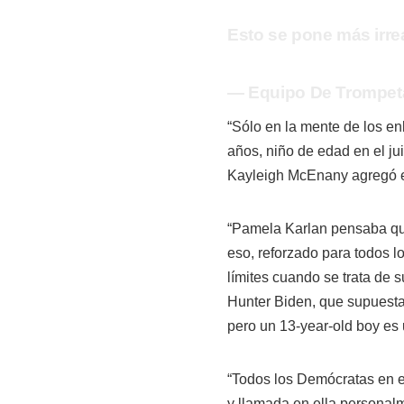
Esto se pone más irre
— Equipo De Trompet
“Sólo en la mente de los enl
años, niño de edad en el jui
Kayleigh McEnany agregó 
“Pamela Karlan pensaba que e
eso, reforzado para todos 
límites cuando se trata de s
Hunter Biden, que supuestam
pero un 13-year-old boy es u
“Todos los Demócratas en 
y llamada en ella personal