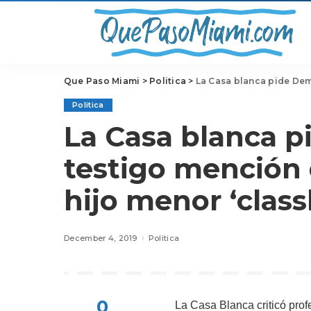
Que Paso Miami
>
Politica
>
La Casa blanca pide Democr
Politica
La Casa blanca p
testigo mención 
hijo menor ‘class
December 4, 2019
Politica
0
La Casa Blanca criticó pro