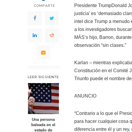
Presidente Trump
Donald Jo
COMPARTE
justicia’ es ‘demasiado claro
intel dice Trump a menudo e
a los investigadores buscan
MÁS
‘s hijo, Barron, durant
observación “sin clases.”
Karlan – mientras explicaba 
Constitución en el Comité J
LEER SIGUIENTE
Triunfo puede el nombre de s
ANUNCIO
“Contrario a lo que el Presi
Una persona
para hacer cualquier cosa q
baleada en el
diferencia entre él y un rey
estado de