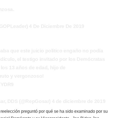
nzosa.
GOPLeader) 4 De Diciembre De 2019
ba que este juicio político engaño no podía
ículo, el testigo invitado por los Demócratas
a los 13 años de edad, hijo de
uto y vergonzoso!
fVYDR9
ar, DDS (@RepGosar) 4 de diciembre de 2019
e reelección preguntó por qué se ha sido examinado por su