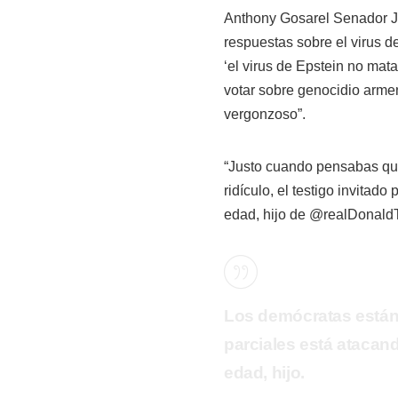
Anthony Gosarel Senador 
respuestas sobre el virus d
‘el virus de Epstein no mata
votar sobre genocidio arm
vergonzoso”.
“Justo cuando pensabas que
ridículo, el testigo invitad
edad, hijo de @realDonaldT
Los demócratas están
parciales está atacand
edad, hijo.