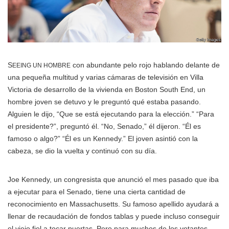
S
con abundante pelo rojo hablando delante de
EEING UN HOMBRE
una pequeña multitud y varias cámaras de televisión en Villa
Victoria de desarrollo de la vivienda en Boston South End, un
hombre joven se detuvo y le preguntó qué estaba pasando.
Alguien le dijo, “Que se está ejecutando para la elección.” “Para
el presidente?”, preguntó él. “No, Senado,” él dijeron. “Él es
famoso o algo?” “Él es un Kennedy.” El joven asintió con la
cabeza, se dio la vuelta y continuó con su día.
Joe Kennedy, un congresista que anunció el mes pasado que iba
a ejecutar para el Senado, tiene una cierta cantidad de
reconocimiento en Massachusetts. Su famoso apellido ayudará a
llenar de recaudación de fondos tablas y puede incluso conseguir
el viejo fiel a tocar puertas. Pero para muchos de los votantes