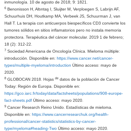
inmunología. 10 de agosto de 2018; 9: 1821.
6
Benonisson H, Altıntaş I, Sluijter M, Verploegen S, Labrijn AF,
Schuurhuis DH, Houtkamp MA, Verbeek JS, Schuurman J, van
Hall T. La terapia con anticuerpos biespecíficos CD3 convierte los
tumores sólidos en sitios inflamatorios pero no instala memoria
protectora. Terapéutica del cáncer molecular. 2019 1 de febrero;
18 (2): 312-22.
7
Sociedad Americana de Oncología Clínica. Mieloma múltiple:
introducción. Disponible en:
https://www.cancer.net/cancer-
types/multiple-myeloma/introduction
Último acceso: mayo de
2020.
8
de
GLOBOCAN 2018. Hojas
datos de la población de Cancer
Today: Región de Europa. Disponible en:
https://gco.iarc.fr/today/data/factsheets/populations/908-europe-
fact-sheets.pdf
Último acceso: mayo 2020.
9
Cancer Research Reino Unido. Estadísticas de mieloma.
Disponible en:
https://www.cancerresearchuk.org/health-
professional/cancer-statistics/statistics-by-cancer-
type/myeloma#heading-Two
Último acceso: mayo 2020.