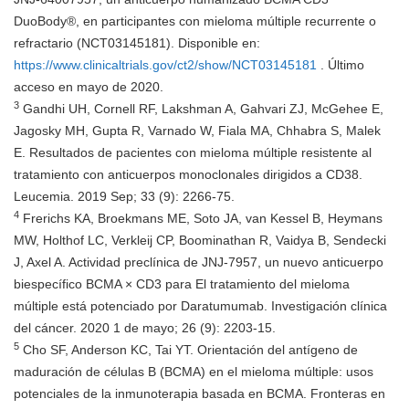
DuoBody®, en participantes con mieloma múltiple recurrente o
refractario (NCT03145181). Disponible en:
https://www.clinicaltrials.gov/ct2/show/NCT03145181
. Último
acceso en mayo de 2020.
3
Gandhi UH, Cornell RF, Lakshman A, Gahvari ZJ, McGehee E,
Jagosky MH, Gupta R, Varnado W, Fiala MA, Chhabra S, Malek
E. Resultados de pacientes con mieloma múltiple resistente al
tratamiento con anticuerpos monoclonales dirigidos a CD38.
Leucemia. 2019 Sep; 33 (9): 2266-75.
4
Frerichs KA, Broekmans ME, Soto JA, van Kessel B, Heymans
MW, Holthof LC, Verkleij CP, Boominathan R, Vaidya B, Sendecki
J, Axel A. Actividad preclínica de JNJ-7957, un nuevo anticuerpo
biespecífico BCMA × CD3 para El tratamiento del mieloma
múltiple está potenciado por Daratumumab. Investigación clínica
del cáncer. 2020 1 de mayo; 26 (9): 2203-15.
5
Cho SF, Anderson KC, Tai YT. Orientación del antígeno de
maduración de células B (BCMA) en el mieloma múltiple: usos
potenciales de la inmunoterapia basada en BCMA. Fronteras en