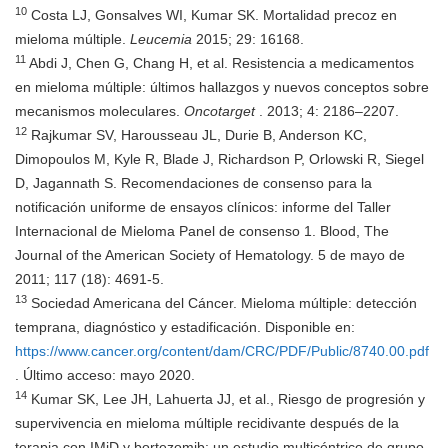
10
Costa LJ, Gonsalves WI, Kumar SK. Mortalidad precoz en
mieloma múltiple.
Leucemia
2015; 29: 16168.
11
Abdi J, Chen G, Chang H, et al. Resistencia a medicamentos
en mieloma múltiple: últimos hallazgos y nuevos conceptos sobre
mecanismos moleculares.
Oncotarget
. 2013; 4: 2186–2207.
12
Rajkumar SV, Harousseau JL, Durie B, Anderson KC,
Dimopoulos M, Kyle R, Blade J, Richardson P, Orlowski R, Siegel
D, Jagannath S. Recomendaciones de consenso para la
notificación uniforme de ensayos clínicos: informe del Taller
Internacional de Mieloma Panel de consenso 1. Blood, The
Journal of the American Society of Hematology. 5 de mayo de
2011; 117 (18): 4691-5.
13
Sociedad Americana del Cáncer. Mieloma múltiple: detección
temprana, diagnóstico y estadificación. Disponible en:
https://www.cancer.org/content/dam/CRC/PDF/Public/8740.00.pdf
. Último acceso: mayo 2020.
14
Kumar SK, Lee JH, Lahuerta JJ, et al., Riesgo de progresión y
supervivencia en mieloma múltiple recidivante después de la
terapia con IMiD y bortezomib: un estudio multicéntrico de grupo