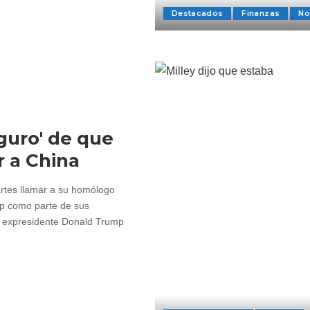
Destacados
Finanzas
No
guro' de que
 a China
artes llamar a su homólogo
mp como parte de sus
l expresidente Donald Trump