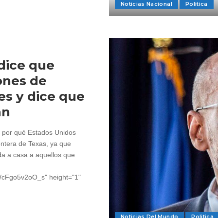
Noticias Nacional
Politica
 dice que
ones de
s y dice que
án
de por qué Estados Unidos
ontera de Texas, ya que
da a casa a aquellos que
~4/cFgo5v2oO_s" height="1"
Noticias Del Mundo
Politica