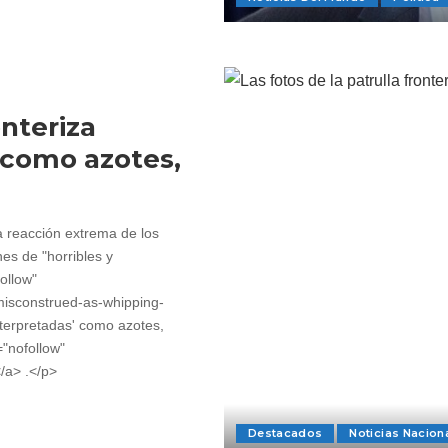
onteriza
 como azotes,
a reacción extrema de los
nes de "horribles y
ollow"
-misconstrued-as-whipping-
nterpretadas' como azotes,
="nofollow"
/a> .</p>
Destacados
Noticias Nacion