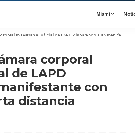
Miami
Noti
tran al oficial de LAPD disparando a un manifestante con un proyectil a corta distancia
ámara corporal
ial de LAPD
 manifestante con
rta distancia