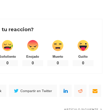
 tu reaccion?
Soñoliento
Enojado
Muerto
Guiño
0
0
0
0
k
Compartir en Twitter
ARTÍCULO SIGUIENTE