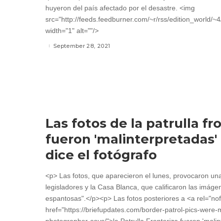
huyeron del país afectado por el desastre. <img
src="http://feeds.feedburner.com/~r/rss/edition_world/
width="1" alt=""/>
September 28, 2021
Las fotos de la patrulla fr
fueron 'malinterpretadas'
dice el fotógrafo
<p> Las fotos, que aparecieron el lunes, provocaron un
legisladores y la Casa Blanca, que calificaron las imáge
espantosas".</p><p> Las fotos posteriores a <a rel="nof
href="https://briefupdates.com/border-patrol-pics-were