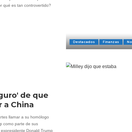
r qué es tan controvertido?
Destacados
Finanzas
No
guro' de que
 a China
artes llamar a su homólogo
mp como parte de sus
l expresidente Donald Trump