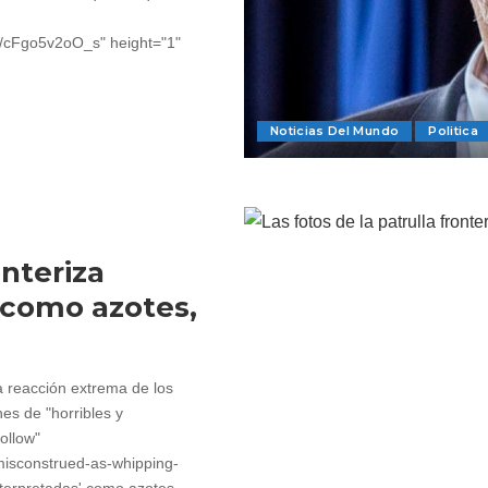
~4/cFgo5v2oO_s" height="1"
Noticias Del Mundo
Politica
onteriza
 como azotes,
a reacción extrema de los
nes de "horribles y
ollow"
-misconstrued-as-whipping-