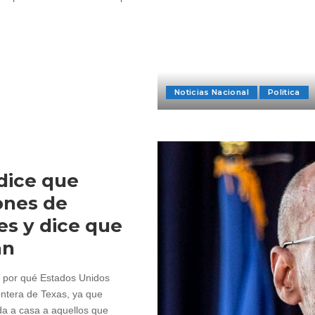
Noticias Nacional
Politica
 dice que
ones de
s y dice que
án
de por qué Estados Unidos
ontera de Texas, ya que
da a casa a aquellos que