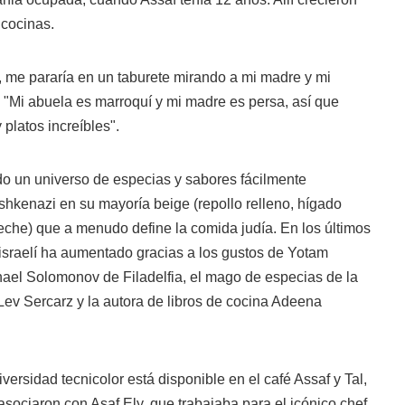
 cocinas.
me pararía en un taburete mirando a mi madre y mi
. "Mi abuela es marroquí y mi madre es persa, así que
platos increíbles".
do un universo de especias y sabores fácilmente
Ashkenazi en su mayoría beige (repollo relleno, hígado
che) que a menudo define la comida judía. En los últimos
a israelí ha aumentado gracias a los gustos de Yotam
hael Solomonov de Filadelfia, el mago de especias de la
Lev Sercarz y la autora de libros de cocina Adeena
diversidad tecnicolor está disponible en el café Assaf y Tal,
asociaron con Asaf Ely, que trabajaba para el icónico chef