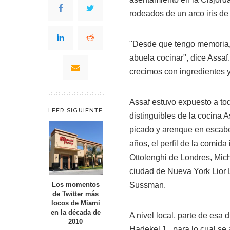
rodeados de un arco iris de
"Desde que tengo memoria, 
abuela cocinar", dice Assaf
crecimos con ingredientes y 
Assaf estuvo expuesto a to
LEER SIGUIENTE
distinguibles de la cocina 
picado y arenque en escabe
años, el perfil de la comid
Ottolenghi de Londres, Mic
ciudad de Nueva York Lior 
Sussman.
Los momentos
de Twitter más
locos de Miami
en la década de
A nivel local, parte de esa 
2010
Hadekel 1 , para lo cual se 