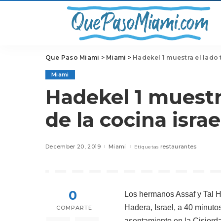
Que Paso Miami
>
Miami
>
Hadekel 1 muestra el lado t
Miami
Hadekel 1 muestra
de la cocina israe
December 20, 2019
Miami
restaurantes
Etiquetas
0
Los hermanos Assaf y Tal 
Hadera, Israel, a 40 minutos
COMPARTE
asentamiento en la Cisjorda